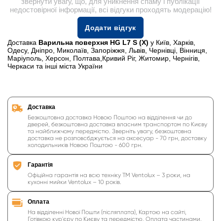
звернути увагу, що, для уникнення спаму і публікації
недостовірної інформації, всі відгуки проходять модерацію!
Додати відгук
Доставка
Варильна поверхня HG L7 S (X)
у Київ, Харків,
Одесу, Дніпро, Миколаїв, Запоріжжя, Львів, Чернівці, Вінниця,
Маріуполь, Херсон, Полтава,Кривий Ріг, Житомир, Чернігів,
Черкаси та інші міста України
Доставка
Безкоштовна доставка Новою Поштою на відділення чи до
дверей, безкоштовна доставка власним транспортом по Києву
та найближчому передмістю. Зверніть увагу, безкоштовна
доставка не розповсбджується на аксесуар - 70 грн, доставку
холодильників Новою Поштою - 600 грн.
Гарантія
Офіційна гарантія на всю техніку ТМ Ventolux – 3 роки, на
кухонні мийки Ventolux – 10 років.
Оплата
На відділенні Нової Пошти (післяплата), Картою на сайті,
Готівкою кур'єру по Києву та передмістю, Оплата частинами,