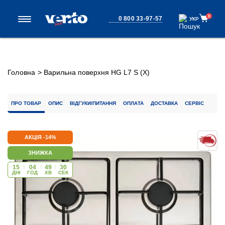
0
0 800 33-97-57
УКР
УКР
Головна
>
Варильна поверхня HG L7 S (X)
ПРО ТОВАР
ОПИС
ВІДГУКИ/ПИТАННЯ
ОПЛАТА
ДОСТАВКА
СЕРВІС
АКЦІЯ -14%
ЗНИЖКА
15
:
04
:
49
:
30
ДНІ
ГОД
ХВ
CЕК