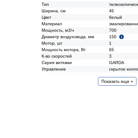
Тип
телескопичес
Ширина, см
45
Цвет
белый
Материал
эмалированна
Мощность, м3/ч
700
Диаметр воздуховода, мм
150
i
Мотор, шт
1
Мощность мотора, Вт
65
К-во скоростей
3
Серия витяжки
GARDA
Управление
скрытое кноп
Показать еще +