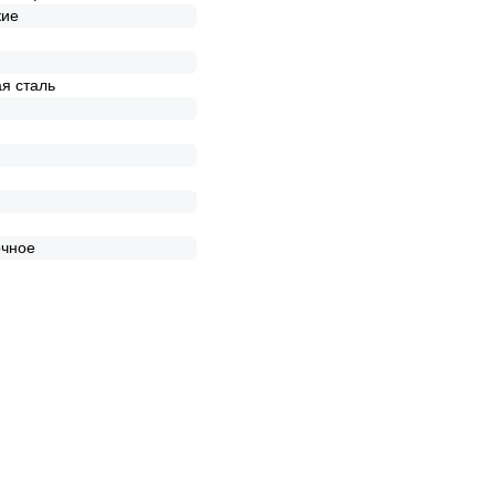
кие
я сталь
очное