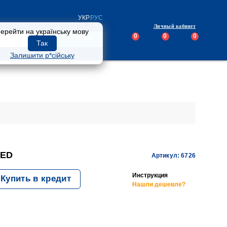
УКР
РУС
Личный кабинет
ерейти на українську мову
0
0
0
Поиск
Так
Залишити р*сійську
LED
Артикул: 6726
Инструкция
Купить в кредит
Нашли дешевле?