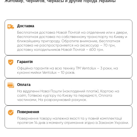
Житомир, Чернигов, Черкасы и другие города Украины
Доставка
Бесплатная доставка Новой Почтой на отделение или к двери,
бесплатная доставка по собственному транспорту по Киеву и
ближайшему пригороду. Обратите внимание, бесплатная
доставка не распространяется на аксессуар – 70 грн,
доставку холодильников Новой Почтой – 600 грн.
Гарантія
Офіційна гарантія на всю техніку ТМ Ventolux – 3 роки, на
кухонні мийки Ventolux – 10 років.
Оплата
На відділенні Нової Пошти (накладений платіж), Картою на
сайті, Готівкою кур'єру по Києву та передмісті, Оплата
частинами, На розрахунковий рахунок.
Повернення
Повернення товару належної якості та у повній комплектації
протягом 14 днів з моменту отримання згідно із Законом України.