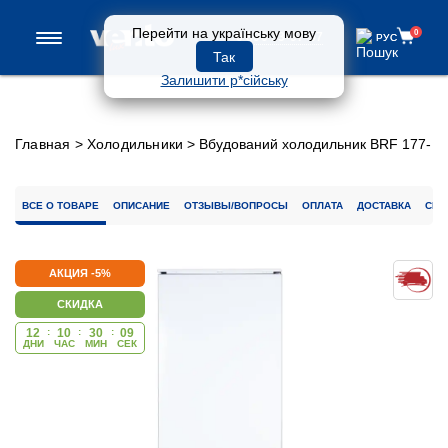
Перейти на українську мову
0
0 800 33-97-57
РУС
РУС
Так
Залишити р*сійську
Главная
>
Холодильники
>
Вбудований холодильник BRF 177-
249LF
ВСЕ О ТОВАРЕ
ОПИСАНИЕ
ОТЗЫВЫ/ВОПРОСЫ
ОПЛАТА
ДОСТАВКА
СЕР
АКЦИЯ -5%
СКИДКА
12
:
10
:
30
:
09
ДНИ
ЧАС
МИН
CЕК