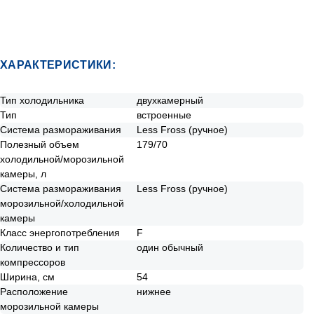
Безналичніми способами оплаты
ХАРАКТЕРИСТИКИ:
Тип холодильника
двухкамерный
Тип
встроенные
Система размораживания
Less Fross (ручное)
Полезный объем
179/70
холодильной/морозильной
камеры, л
Система размораживания
Less Fross (ручное)
морозильной/холодильной
камеры
Класс энергопотребления
F
Количество и тип
один обычный
компрессоров
Ширина, см
54
Расположение
нижнее
морозильной камеры