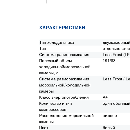
ХАРАКТЕРИСТИКИ:
Тип холодильника
двухкамерны
Тип
отдельно сто
Система размораживания
Less Frost (LF
Полезный объем
191/63
холодильной/морозильной
камеры, л
Система размораживания
Less Frost / L
морозильной/холодильной
камеры
Класс энергопотребления
А+
Количество и тип
один обычны
компрессоров
Расположение морозильной
нижнее
камеры
Цвет
белый