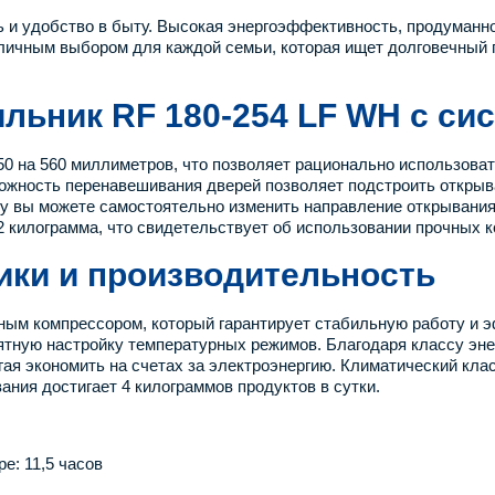
ь и удобство в быту. Высокая энергоэффективность, продуманн
ичным выбором для каждой семьи, которая ищет долговечный п
ьник RF 180-254 LF WH с сис
0 на 560 миллиметров, что позволяет рационально использоват
можность перенавешивания дверей позволяет подстроить открыв
у вы можете самостоятельно изменить направление открывания
52 килограмма, что свидетельствует об использовании прочных 
ики и производительность
ым компрессором, который гарантирует стабильную работу и э
тную настройку температурных режимов. Благодаря классу энер
омогая экономить на счетах за электроэнергию. Климатический к
ния достигает 4 килограммов продуктов в сутки.
е: 11,5 часов