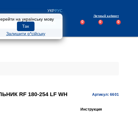
УКР
РУС
Личный кабинет
ерейти на українську мову
0
0
0
Поиск
Так
Залишити р*сійську
ИК RF 180-254 LF WH
Артикул: 6601
Инструкция