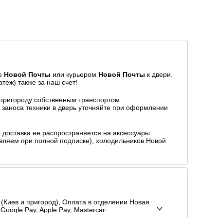
ие
Новой Почты
или курьером
Новой Почты
к двери.
теж) также за наш счет!
 пригороду собственным транспортом.
ь заноса техники в дверь уточняйте при оформлении
доставка не распространяется на аксессуары
равляем при полной подписке), холодильников Новой
(Киев и пригород), Оплата в отделении Новая
Google Pay, Apple Pay, Mastercard, Visa),