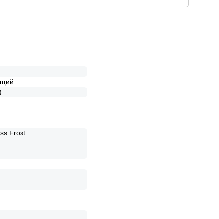
й
ящий
)
ess Frost
й