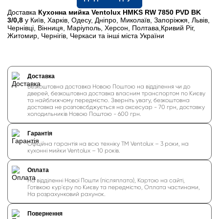
Доставка
Кухонна мийка Ventolux HMKS RW 7850 PVD BK
3/0,8
у Київ, Харків, Одесу, Дніпро, Миколаїв, Запоріжжя, Львів,
Чернівці, Вінниця, Маріуполь, Херсон, Полтава,Кривий Ріг,
Житомир, Чернігів, Черкаси та інші міста України
Доставка
Безкоштовна доставка Новою Поштою на відділення чи до
дверей, безкоштовна доставка власним транспортом по Києву
та найближчому передмістю. Зверніть увагу, безкоштовна
доставка не розповсбджується на аксесуар - 70 грн, доставку
холодильників Новою Поштою - 600 грн.
Гарантія
Офіційна гарантія на всю техніку ТМ Ventolux – 3 роки, на
кухонні мийки Ventolux – 10 років.
Оплата
На відділенні Нової Пошти (післяплата), Картою на сайті,
Готівкою кур'єру по Києву та передмістю, Оплата частинами,
На розрахунковий рахунок.
Повернення