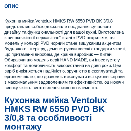
ОПИС
Кухонна мийка Ventolux HMKS RW 6550 PVD BK 3/0,8
представляє собою досконале поєднання сучасного
дизайну та функціональності для вашої кухні. Виготовлена
з високоякісної нержавіючої сталі з PVD покриттям, ця
модель у кольорі PVD чорний стане вишуканим акцентом
будь-якого інтер’єру, демонструючи високі стандарти якості,
що притаманні виробам, де країна виробник — Китай.
Обираючи цю модель серії HAND MADE, ви інвестуєте у
комфорт та довговічність використання на довгі роки. Цей
виріб вирізняється надійністю, зручністю в експлуатації та
ергономічністю, що дозволяє виконувати всі кухонні справи
з максимальним задоволенням та ефективністю, оцінюючи
високу якість виготовлення кожного елемента.
Кухонна мийка Ventolux
HMKS RW 6550 PVD BK
3/0,8 та особливості
монтажу