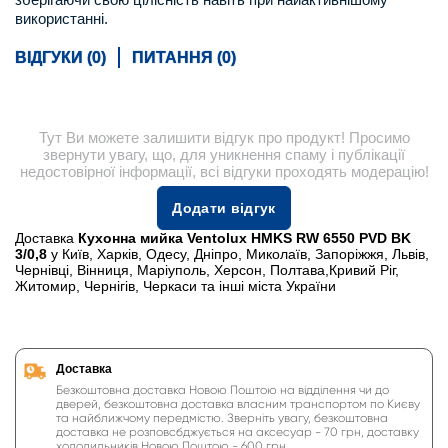
використанні.
ВІДГУКИ (0)
ПИТАННЯ (0)
Тут Ви можете залишити відгук про продукт! Просимо
звернути увагу, що, для уникнення спаму і публікації
недостовірної інформації, всі відгуки проходять модерацію!
Додати відгук
Доставка
Кухонна мийка Ventolux HMKS RW 6550 PVD BK
3/0,8
у Київ, Харків, Одесу, Дніпро, Миколаїв, Запоріжжя, Львів,
Чернівці, Вінниця, Маріуполь, Херсон, Полтава,Кривий Ріг,
Житомир, Чернігів, Черкаси та інші міста України
Доставка
Безкоштовна доставка Новою Поштою на відділення чи до
дверей, безкоштовна доставка власним транспортом по Києву
та найближчому передмістю. Зверніть увагу, безкоштовна
доставка не розповсбджується на аксесуар - 70 грн, доставку
холодильників Новою Поштою - 600 грн.