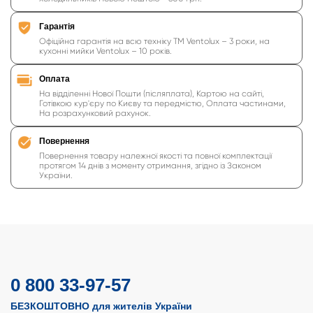
Гарантія
Офіційна гарантія на всю техніку ТМ Ventolux – 3 роки, на
кухонні мийки Ventolux – 10 років.
Оплата
На відділенні Нової Пошти (післяплата), Картою на сайті,
Готівкою кур'єру по Києву та передмістю, Оплата частинами,
На розрахунковий рахунок.
Повернення
Повернення товару належної якості та повної комплектації
протягом 14 днів з моменту отримання, згідно із Законом
України.
0 800 33-97-57
БЕЗКОШТОВНО для жителів України