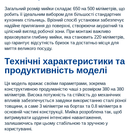
Загальний розмір мийки складає 650 на 500 міліметрів, що
робить її ідеальним вибором для більшості стандартних
кухонних стільниць. Врізний спосіб установки забезпечує
надійне прилягання до поверхні, створюючи акуратний та
цілісний вигляд робочої зони. При монтажі важливо
враховувати глибину мийки, яка становить 220 міліметрів,
що гарантує відсутність бризок та достатньо місця для
миття великого посуду.
Технічні характеристики та
продуктивність моделі
Ця модель вражає своїми параметрами, зокрема
конструктивною продуманістю чаші з розміром 380 на 380
міліметрів. Висока потужність та стійкість до механічних
впливів забезпечується завдяки використанню сталі різної
товщини, а саме 3 міліметри на бортах та 0.8 міліметра в
основній частині конструкції. Мийка розроблена так, щоб
витримувати щоденні інтенсивні навантаження,
залишаючись при цьому стабільною та зручною у
користуванні.