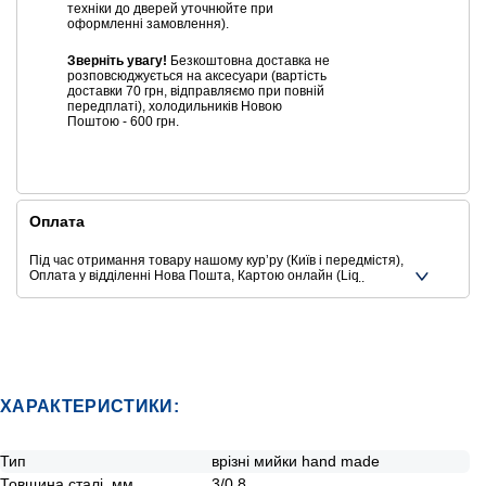
техніки до дверей уточнюйте при
оформленні замовлення).
Зверніть увагу!
Безкоштовна доставка не
розповсюджується на аксесуари (вартість
доставки 70 грн, відправляємо при повній
передплаті), холодильників Новою
Поштою - 600 грн.
Оплата
Під час отримання товару нашому курʼру (Київ і передмістя),
Оплата у відділенні Нова Пошта, Картою онлайн (Liqpay,
Privat24, Google Pay, Apple Pay, Mastercard, Visa),
Безготівковими способами оплати
Ще додаткові способи оплати
ХАРАКТЕРИСТИКИ:
Тип
врізні мийки hand made
Товщина сталі, мм
3/0.8