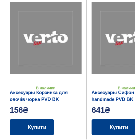
В наличии
В наличии
Аксесуары Корзинка для
Аксесуары Сифон д
овочів чорна PVD BK
handmade PVD BK
156₴
641₴
Купити
Купити