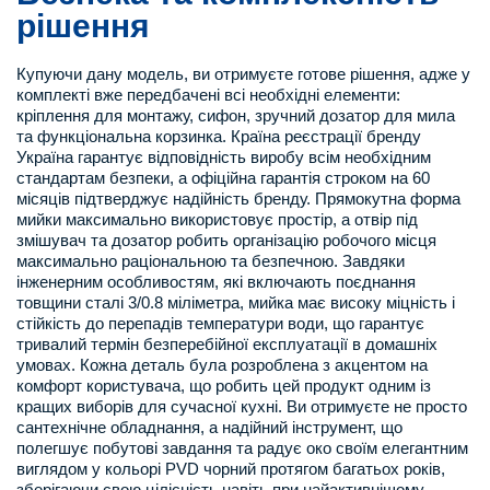
рішення
Купуючи дану модель, ви отримуєте готове рішення, адже у
комплекті вже передбачені всі необхідні елементи:
кріплення для монтажу, сифон, зручний дозатор для мила
та функціональна корзинка. Країна реєстрації бренду
Україна гарантує відповідність виробу всім необхідним
стандартам безпеки, а офіційна гарантія строком на 60
місяців підтверджує надійність бренду. Прямокутна форма
мийки максимально використовує простір, а отвір під
змішувач та дозатор робить організацію робочого місця
максимально раціональною та безпечною. Завдяки
інженерним особливостям, які включають поєднання
товщини сталі 3/0.8 міліметра, мийка має високу міцність і
стійкість до перепадів температури води, що гарантує
тривалий термін безперебійної експлуатації в домашніх
умовах. Кожна деталь була розроблена з акцентом на
комфорт користувача, що робить цей продукт одним із
кращих виборів для сучасної кухні. Ви отримуєте не просто
сантехнічне обладнання, а надійний інструмент, що
полегшує побутові завдання та радує око своїм елегантним
виглядом у кольорі PVD чорний протягом багатьох років,
зберігаючи свою цілісність навіть при найактивнішому