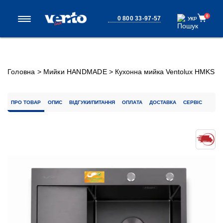
0
0 800 33-97-57
УКР
УКР
Головна
>
Мийки HANDMADE
>
Кухонна мийка Ventolux HMKS
RW 6550 PVD BK 3/0,8
ПРО ТОВАР
ОПИС
ВІДГУКИ/ПИТАННЯ
ОПЛАТА
ДОСТАВКА
СЕРВІС