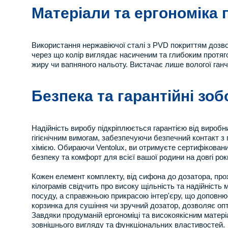
Матеріали та ергономіка 
Використання нержавіючої сталі з PVD покриттям дозвол
через що колір виглядає насиченим та глибоким протяг
жиру чи вапняного нальоту. Вистачає лише вологої ганч
Безпека та гарантійні зо
Надійність виробу підкріплюється гарантією від виробни
гігієнічним вимогам, забезпечуючи безпечний контакт 
хімією. Обираючи Ventolux, ви отримуєте сертифіковани
безпеку та комфорт для всієї вашої родини на довгі рок
Кожен елемент комплекту, від сифона до дозатора, прох
кілограмів свідчить про високу щільність та надійніст
посуду, а справжньою прикрасою інтер'єру, що доповнює
корзинка для сушіння чи зручний дозатор, дозволяє оп
Завдяки продуманій ергономіці та високоякісним матер
зовнішнього вигляду та функціональних властивостей.