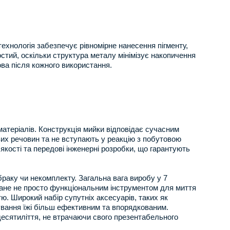
ехнологія забезпечує рівномірне нанесення пігменту,
стий, оскільки структура металу мінімізує накопичення
ова після кожного використання.
матеріалів. Конструкція мийки відповідає сучасним
вих речовин та не вступають у реакцію з побутовою
якості та передові інженерні розробки, що гарантують
браку чи некомплекту. Загальна вага виробу у 7
стане не просто функціональним інструментом для миття
ю. Широкий набір супутніх аксесуарів, таких як
ування їжі більш ефективним та впорядкованим.
десятиліття, не втрачаючи свого презентабельного