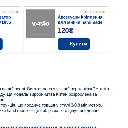
 наявності
В наявності
затор
Аксесуари Кріплення
D BKS
для мийки handmade
PVD BK
120₴
Купити
ашої оселі. Виготовлена з якісної нержавіючої сталі з
яду. Ця модель виробництва Китай розроблена за
і.
укція, що поєднує товщину сталі 3/0.8 міліметрів,
йки hand made — це вибір тих, хто цінує поєднання