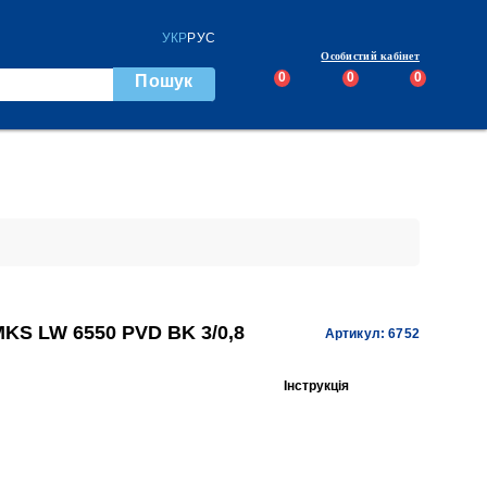
УКР
РУС
Особистий кабінет
0
0
0
Пошук
S LW 6550 PVD BK 3/0,8
Артикул: 6752
Інструкція