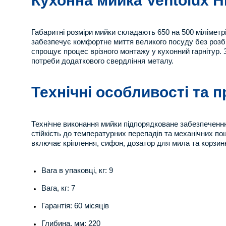
Кухонна мийка Ventolux H
Габаритні розміри мийки складають 650 на 500 міліметрі
забезпечує комфортне миття великого посуду без розбр
спрощує процес врізного монтажу у кухонний гарнітур.
потреби додаткового свердління металу.
Технічні особливості та 
Технічне виконання мийки підпорядковане забезпеченню
стійкість до температурних перепадів та механічних по
включає кріплення, сифон, дозатор для мила та корзин
Вага в упаковці, кг: 9
Вага, кг: 7
Гарантія: 60 місяців
Глибина, мм: 220