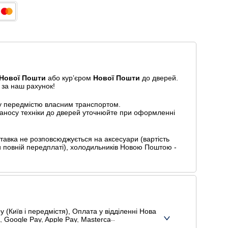
Нової Пошти
або курʼєром
Нової Пошти
до дверей.
 за наш рахунок!
у передмістю власним транспортом.
 заносу техніки до дверей уточнюйте при оформленні
авка не розповсюджується на аксесуари (вартість
и повній передплаті), холодильників Новою Поштою -
 (Київ і передмістя), Оплата у відділенні Нова
 Google Pay, Apple Pay, Mastercard, Visa),