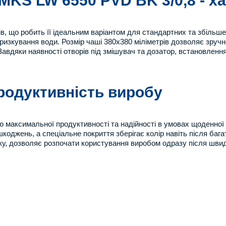
MKS LW 6550 PVD BK 3/0,8 - 
в, що робить її ідеальним варіантом для стандартних та збільше
изкування води. Розмір чаші 380х380 міліметрів дозволяє зруч
 Завдяки наявності отворів під змішувач та дозатор, встановле
продуктивність виробу
 максимальної продуктивності та надійності в умовах щоденної 
шкоджень, а спеціальне покриття зберігає колір навіть після баг
ку, дозволяє розпочати користування виробом одразу після шви