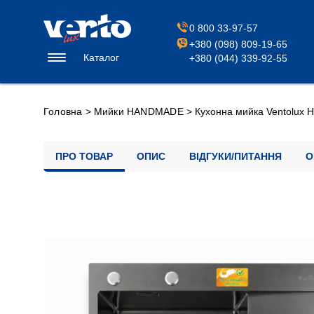
0 800 33-97-57
+380 (098) 809-19-65
Каталог
+380 (044) 339-92-55
Головна
>
Мийки HANDMADE
>
Кухонна мийка Ventolux 
ПРО ТОВАР
ОПИС
ВІДГУКИ/ПИТАННЯ
О