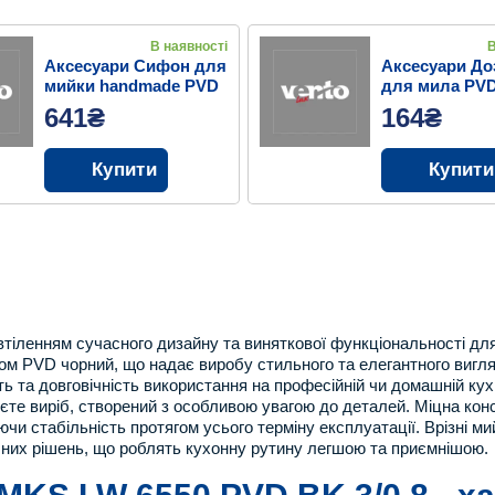
В наявності
В
Аксесуари Сифон для
Аксесуари До
мийки handmade PVD
для мила PV
BK
641₴
164₴
Купити
Купити
іленням сучасного дизайну та виняткової функціональності для в
ом PVD чорний, що надає виробу стильного та елегантного вигл
ь та довговічність використання на професійній чи домашній кухн
е виріб, створений з особливою увагою до деталей. Міцна констр
и стабільність протягом усього терміну експлуатації. Врізні ми
чних рішень, що роблять кухонну рутину легшою та приємнішою.