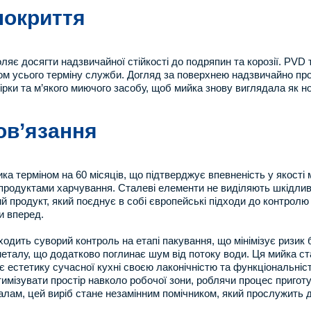
покриття
яє досягти надзвичайної стійкості до подряпин та корозії. PVD т
ом усього терміну служби. Догляд за поверхнею надзвичайно про
ірки та м’якого миючого засобу, щоб мийка знову виглядала як н
бов’язання
ка терміном на 60 місяців, що підтверджує впевненість у якості 
з продуктами харчування. Сталеві елементи не виділяють шкідли
й продукт, який поєднує в собі європейські підходи до контролю 
и вперед.
одить суворий контроль на етапі пакування, що мінімізує ризик 
ь металу, що додатково поглинає шум від потоку води. Ця мийка 
 естетику сучасної кухні своєю лаконічністю та функціональніст
тимізувати простір навколо робочої зони, роблячи процес пригот
іалам, цей виріб стане незамінним помічником, який прослужить 