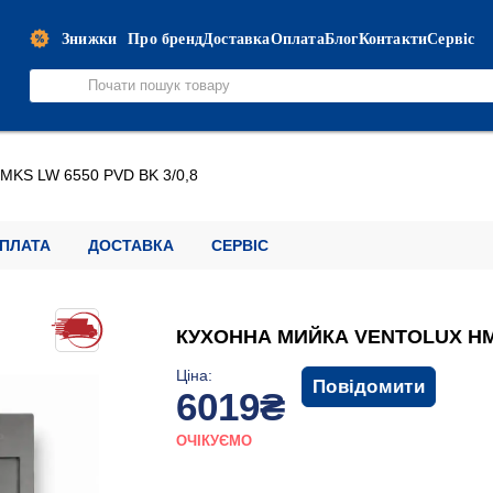
Знижки
Про бренд
Доставка
Оплата
Блог
Контакти
Сервіс
HMKS LW 6550 PVD BK 3/0,8
ПЛАТА
ДОСТАВКА
СЕРВІС
КУХОННА МИЙКА VENTOLUX HMK
Ціна:
Повідомити
6019₴
ОЧІКУЄМО