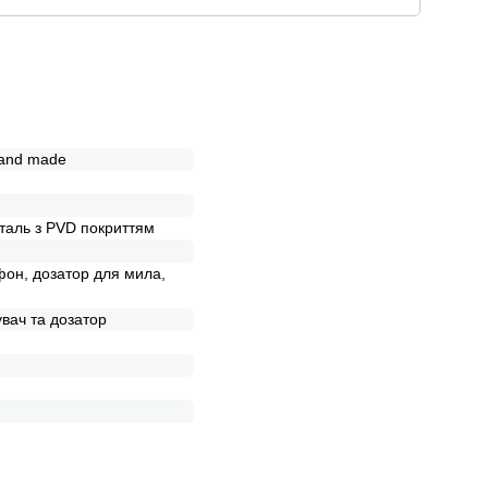
hand made
таль з PVD покриттям
фон, дозатор для мила,
увач та дозатор