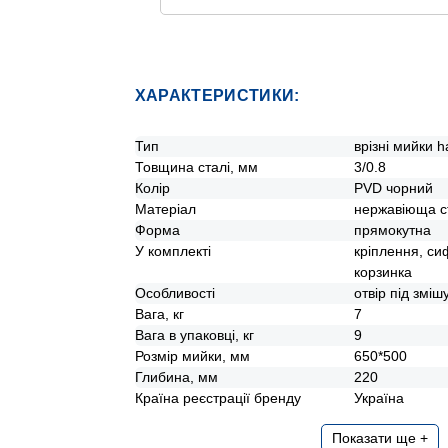
Ще додаткові способи оплати
ХАРАКТЕРИСТИКИ:
Тип
врізні мийки 
Товщина сталі, мм
3/0.8
Колір
PVD чорний
Матеріал
нержавіюща с
Форма
прямокутна
У комплекті
кріплення, си
корзинка
Особливості
отвір під зміш
Вага, кг
7
Вага в упаковці, кг
9
Розмір мийки, мм
650*500
Глибина, мм
220
Країна реєстрації бренду
Україна
Показати ще +