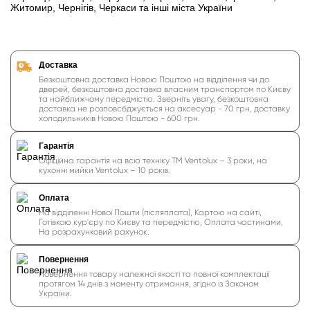
Житомир, Чернігів, Черкаси та інші міста України
Доставка
Безкоштовна доставка Новою Поштою на відділення чи до
дверей, безкоштовна доставка власним транспортом по Києву
та найближчому передмістю. Зверніть увагу, безкоштовна
доставка не розповсбджується на аксесуар - 70 грн, доставку
холодильників Новою Поштою - 600 грн.
Гарантія
Офіційна гарантія на всю техніку ТМ Ventolux – 3 роки, на
кухонні мийки Ventolux – 10 років.
Оплата
На відділенні Нової Пошти (післяплата), Картою на сайті,
Готівкою кур'єру по Києву та передмістю, Оплата частинами,
На розрахунковий рахунок.
Повернення
Повернення товару належної якості та повної комплектації
протягом 14 днів з моменту отримання, згідно із Законом
України.