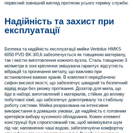
первісний зовнішній вигляд протягом усього терміну служби.
Надійність та захист при
експлуатації
Безпека та надійність експлуатації мийки Ventolux HMKS
6050 PVD BK 3/0,6 забезпечується як товщиною матеріалу,
так і якістю виготовлення кожного вузла. Сталь товщиною 3
міліметри в зоні кріплення змішувача гарантує відсутність
вібрацій та прогинання металу, що важливо при
встановленні важких кранів. В комплекті передбачено
сифон високої якості, що забезпечує швидкий та безпечний
відвід води без ризику протікання. Дозатор для мила, що
йде в наборі, виготовлений з матеріалів, стійких до впливу
побутової хімії, що забезпечує довготривалу та стабільну
роботу системи. Мийка розрахована на інтенсивне
використання в домашніх умовах, де надійність є головним
критерієм вибору кухонного обладнання. Кожен елемент
конструкції був спроєктований так, щоб мінімізувати шум
під час наповнення чаші водою, забезпечуючи комфортну