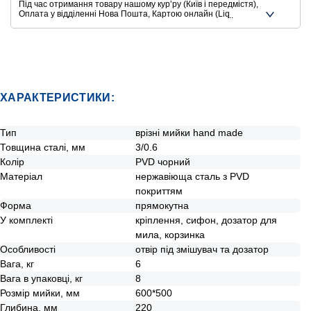
Під час отримання товару нашому курʼру (Київ і передмістя),
Оплата у відділенні Нова Пошта, Картою онлайн (Liqpay,
Privat24, Google Pay, Apple Pay, Mastercard, Visa),
Безготівковими способами оплати
Ще додаткові способи оплати
ХАРАКТЕРИСТИКИ:
Тип
врізні мийки hand made
Товщина сталі, мм
3/0.6
Колір
PVD чорний
Матеріал
нержавіюща сталь з PVD
покриттям
Форма
прямокутна
У комплекті
кріплення, сифон, дозатор для
мила, корзинка
Особливості
отвір під змішувач та дозатор
Вага, кг
6
Вага в упаковці, кг
8
Розмір мийки, мм
600*500
Глибина, мм
220