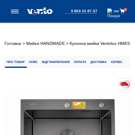
0
0 800 33-97-57
УКР
УКР
Головна
>
Мийки HANDMADE
>
Кухонна мийка Ventolux HMKS
6050 PVD BK 3/0,6
ПРО ТОВАР
ОПИС
ВІДГУКИ/ПИТАННЯ
ОПЛАТА
ДОСТАВКА
СЕРВІС