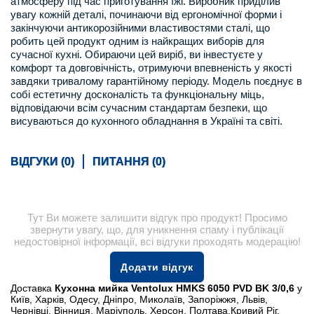
атмосферу під час приготування їжі. Виробник приділив
увагу кожній деталі, починаючи від ергономічної форми і
закінчуючи антикорозійними властивостями сталі, що
робить цей продукт одним із найкращих виборів для
сучасної кухні. Обираючи цей виріб, ви інвестуєте у
комфорт та довговічність, отримуючи впевненість у якості
завдяки тривалому гарантійному періоду. Модель поєднує в
собі естетичну досконалість та функціональну міць,
відповідаючи всім сучасним стандартам безпеки, що
висуваються до кухонного обладнання в Україні та світі.
ВІДГУКИ (0)
ПИТАННЯ (0)
Тут Ви можете залишити відгук про продукт! Просимо
звернути увагу, що, для уникнення спаму і публікації
недостовірної інформації, всі відгуки проходять модерацію!
Додати відгук
Доставка
Кухонна мийка Ventolux HMKS 6050 PVD BK 3/0,6
у
Київ, Харків, Одесу, Дніпро, Миколаїв, Запоріжжя, Львів,
Чернівці, Вінниця, Маріуполь, Херсон, Полтава,Кривий Ріг,