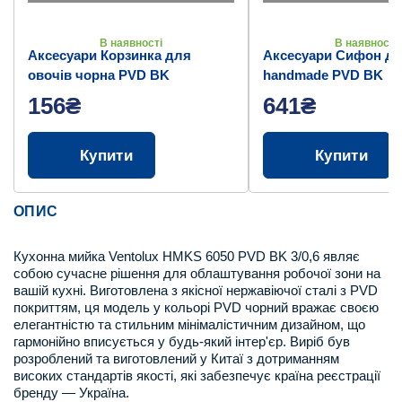
В наявності
В наявності
Аксесуари Корзинка для
Аксесуари Сифон дл
овочів чорна PVD BK
handmade PVD BK
156₴
641₴
Купити
Купити
ОПИС
Кухонна мийка Ventolux HMKS 6050 PVD BK 3/0,6 являє
собою сучасне рішення для облаштування робочої зони на
вашій кухні. Виготовлена з якісної нержавіючої сталі з PVD
покриттям, ця модель у кольорі PVD чорний вражає своєю
елегантністю та стильним мінімалістичним дизайном, що
гармонійно вписується у будь-який інтер'єр. Виріб був
розроблений та виготовлений у Китаї з дотриманням
високих стандартів якості, які забезпечує країна реєстрації
бренду — Україна.