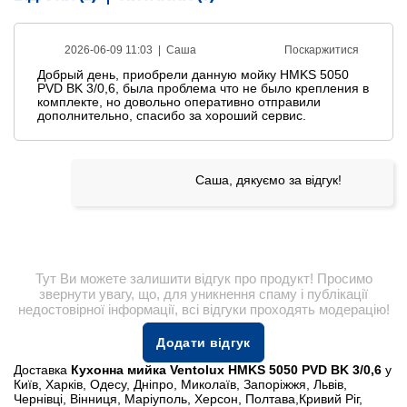
2026-06-09 11:03 |
Саша
Поскаржитися
Добрый день, приобрели данную мойку HMKS 5050
PVD BK 3/0,6, была проблема что не было крепления в
комплекте, но довольно оперативно отправили
дополнительно, спасибо за хороший сервис.
Саша, дякуємо за відгук!
Тут Ви можете залишити відгук про продукт! Просимо
звернути увагу, що, для уникнення спаму і публікації
недостовірної інформації, всі відгуки проходять модерацію!
Додати відгук
Доставка
Кухонна мийка Ventolux HMKS 5050 PVD BK 3/0,6
у
Київ, Харків, Одесу, Дніпро, Миколаїв, Запоріжжя, Львів,
Чернівці, Вінниця, Маріуполь, Херсон, Полтава,Кривий Ріг,