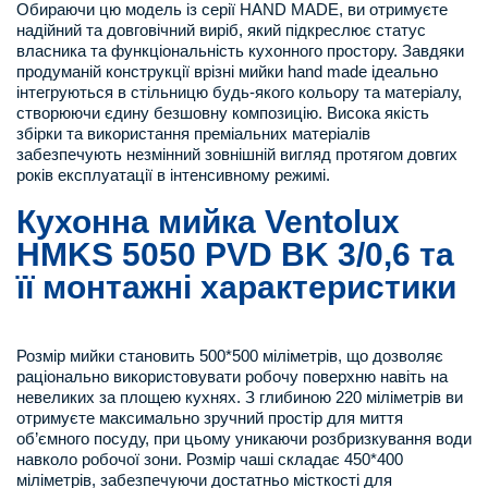
Обираючи цю модель із серії HAND MADE, ви отримуєте
надійний та довговічний виріб, який підкреслює статус
власника та функціональність кухонного простору. Завдяки
продуманій конструкції врізні мийки hand made ідеально
інтегруються в стільницю будь-якого кольору та матеріалу,
створюючи єдину безшовну композицію. Висока якість
збірки та використання преміальних матеріалів
забезпечують незмінний зовнішній вигляд протягом довгих
років експлуатації в інтенсивному режимі.
Кухонна мийка Ventolux
HMKS 5050 PVD BK 3/0,6 та
її монтажні характеристики
Розмір мийки становить 500*500 міліметрів, що дозволяє
раціонально використовувати робочу поверхню навіть на
невеликих за площею кухнях. З глибиною 220 міліметрів ви
отримуєте максимально зручний простір для миття
об’ємного посуду, при цьому уникаючи розбризкування води
навколо робочої зони. Розмір чаші складає 450*400
міліметрів, забезпечуючи достатньо місткості для