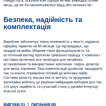
очищується, оскільки конструкція не має важкодоступних
місць, де міг би накопичуватися бруд або залишки їжі.
Безпека, надійність та
комплектація
Виробник забезпечує повну впевненість у якості, надаючи
офіційну гарантію на 60 місяців. Це підтверджує, що
квадратна мийка збереже свою функціональність та
естетичний вигляд протягом тривалого періоду. У комплект
поставки включено все необхідне для негайного
встановлення та використання: кріплення, сифон, дозатор
для мила, корзинка. Така комплектація дозволяє заощадити
час та кошти, отримуючи готовий до монтажу набір.
Система захисту, висока якість металу та продумана
ергономіка роблять це рішення найкращим вибором для тих,
хто цінує надійність та сучасний стиль у дизайні інтер'єру
власної оселі.
ВІДГУКИ (1)
ПИТАННЯ (0)