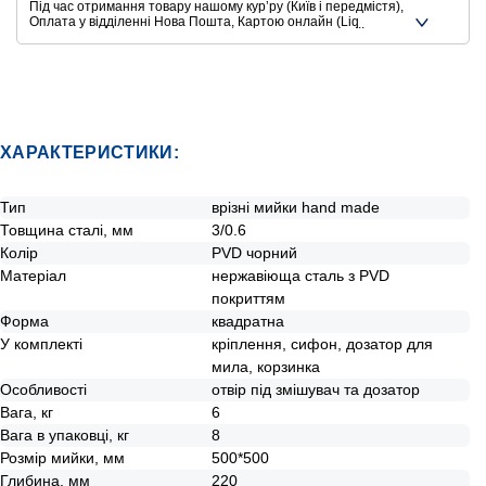
Під час отримання товару нашому курʼру (Київ і передмістя),
Оплата у відділенні Нова Пошта, Картою онлайн (Liqpay,
Privat24, Google Pay, Apple Pay, Mastercard, Visa),
Безготівковими способами оплати
Ще додаткові способи оплати
ХАРАКТЕРИСТИКИ:
Тип
врізні мийки hand made
Товщина сталі, мм
3/0.6
Колір
PVD чорний
Матеріал
нержавіюща сталь з PVD
покриттям
Форма
квадратна
У комплекті
кріплення, сифон, дозатор для
мила, корзинка
Особливості
отвір під змішувач та дозатор
Вага, кг
6
Вага в упаковці, кг
8
Розмір мийки, мм
500*500
Глибина, мм
220