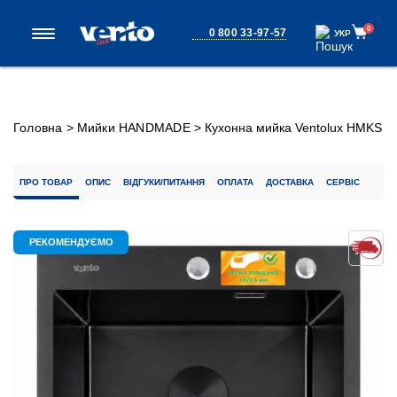
0
0 800 33-97-57
УКР
УКР
Головна
>
Мийки HANDMADE
>
Кухонна мийка Ventolux HMKS
5050 PVD BK 3/0,6
ПРО ТОВАР
ОПИС
ВІДГУКИ/ПИТАННЯ
ОПЛАТА
ДОСТАВКА
СЕРВІС
РЕКОМЕНДУЄМО