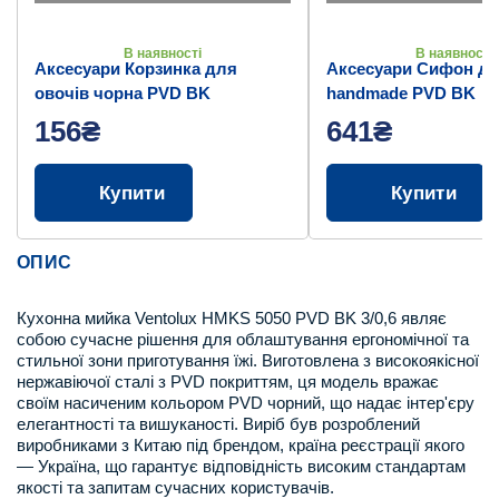
В наявності
В наявності
Аксесуари Корзинка для
Аксесуари Сифон дл
овочів чорна PVD BK
handmade PVD BK
156₴
641₴
Купити
Купити
ОПИС
Кухонна мийка Ventolux HMKS 5050 PVD BK 3/0,6 являє
собою сучасне рішення для облаштування ергономічної та
стильної зони приготування їжі. Виготовлена з високоякісної
нержавіючої сталі з PVD покриттям, ця модель вражає
своїм насиченим кольором PVD чорний, що надає інтер'єру
елегантності та вишуканості. Виріб був розроблений
виробниками з Китаю під брендом, країна реєстрації якого
— Україна, що гарантує відповідність високим стандартам
якості та запитам сучасних користувачів.