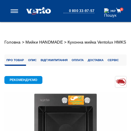
0
0 800 33-97-57
УКР
УКР
Головна
>
Мийки HANDMADE
>
Кухонна мийка Ventolux HMKS
4050 PVD BK 3/0,8
ПРО ТОВАР
ОПИС
ВІДГУКИ/ПИТАННЯ
ОПЛАТА
ДОСТАВКА
СЕРВІС
РЕКОМЕНДУЄМО