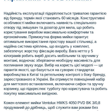
Надійність експлуатації підкріплюється тривалою гарантією
від бренду, термін якої становить 60 місяців. Конструктивні
особливості мийки включають наявність спеціального
отвору під змішувач та дозатор для мила, що робить
користування виробом максимально комфортним та
ергономічним. Прямокутна форма мийки гарантує
оптимальне використання простору вашої стільниці, а
надійна система кріплень, що входить у комплект,
забезпечує жорстку фіксацію виробу. Вага нетто у 5
кілограмів робить виріб досить мобільним та зручним у
монтажі, водночас зберігаючи необхідну масивність для
поглинання звуку води. Вибір на користь цієї моделі — це
гарантія якості, що базується на суворих стандартах
виробництва в Китаї та ретельному контролі з боку бренду,
зареєстрованого в Україні. Ви отримуєте повноцінний набір
для миттєвого встановлення, включаючи сифон та зручну
корзинку, що підкреслює турботу про користувача та робить
покупку максимально вигідною.
Кожен елемент мийки Ventolux HMKS 4050 PVD BK 3/0,8
продуманий до дрібниць, щоб служити вам роками без