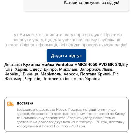
Катерина, дякуємо за відгук!
Тут Ви можете залишити відгук про продукт! Просимо
звернути увагу, що, для уникнення спаму і публікації
недостовірної інформації, всі відгуки проходять модерацію!
Додати відгук
Доставка
Кухонна мийка Ventolux HMKS 4050 PVD BK 3/0,8
у
Київ, Харків, Одесу, Дніпро, Миколаїв, Запоріжжя, Львів,
Чернівці, Вінниця, Маріуполь, Херсон, Полтава,Кривий Ріг,
Житомир, Чернігів, Черкаси та інші міста України
Доставка
Безкоштовна доставка Новою Поштою на відділення чи до
дверей, безкоштовна доставка власним транспортом по Києву
та найближчому передмістю. Зверніть увагу, безкоштовна
доставка не розповсбджується на аксесуар - 70 грн, доставку
холодильників Новою Поштою - 600 грн.