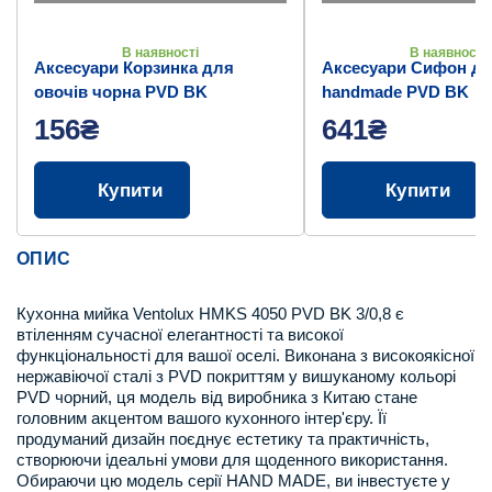
В наявності
В наявності
Аксесуари Корзинка для
Аксесуари Сифон дл
овочів чорна PVD BK
handmade PVD BK
156₴
641₴
Купити
Купити
ОПИС
Кухонна мийка Ventolux HMKS 4050 PVD BK 3/0,8 є
втіленням сучасної елегантності та високої
функціональності для вашої оселі. Виконана з високоякісної
нержавіючої сталі з PVD покриттям у вишуканому кольорі
PVD чорний, ця модель від виробника з Китаю стане
головним акцентом вашого кухонного інтер'єру. Її
продуманий дизайн поєднує естетику та практичність,
створюючи ідеальні умови для щоденного використання.
Обираючи цю модель серії HAND MADE, ви інвестуєте у