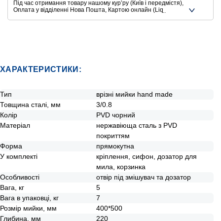
Під час отримання товару нашому курʼру (Київ і передмістя),
Оплата у відділенні Нова Пошта, Картою онлайн (Liqpay,
Privat24, Google Pay, Apple Pay, Mastercard, Visa),
Безготівковими способами оплати
Ще додаткові способи оплати
ХАРАКТЕРИСТИКИ:
Тип
врізні мийки hand made
Товщина сталі, мм
3/0.8
Колір
PVD чорний
Матеріал
нержавіюща сталь з PVD
покриттям
Форма
прямокутна
У комплекті
кріплення, сифон, дозатор для
мила, корзинка
Особливості
отвір під змішувач та дозатор
Вага, кг
5
Вага в упаковці, кг
7
Розмір мийки, мм
400*500
Глибина, мм
220