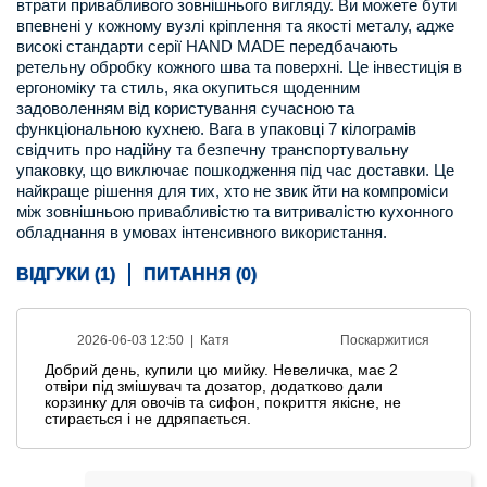
втрати привабливого зовнішнього вигляду. Ви можете бути
впевнені у кожному вузлі кріплення та якості металу, адже
високі стандарти серії HAND MADE передбачають
ретельну обробку кожного шва та поверхні. Це інвестиція в
ергономіку та стиль, яка окупиться щоденним
задоволенням від користування сучасною та
функціональною кухнею. Вага в упаковці 7 кілограмів
свідчить про надійну та безпечну транспортувальну
упаковку, що виключає пошкодження під час доставки. Це
найкраще рішення для тих, хто не звик йти на компроміси
між зовнішньою привабливістю та витривалістю кухонного
обладнання в умовах інтенсивного використання.
ВІДГУКИ (1)
ПИТАННЯ (0)
2026-06-03 12:50 |
Катя
Поскаржитися
Добрий день, купили цю мийку. Невеличка, має 2
отвіри під змішувач та дозатор, додатково дали
корзинку для овочів та сифон, покриття якісне, не
стирається і не ддряпається.