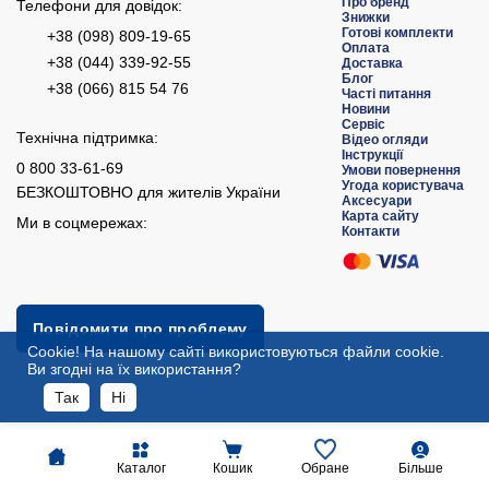
Про бренд
Телефони для довідок:
Знижки
Готові комплекти
+38 (098) 809-19-65
Оплата
+38 (044) 339-92-55
Доставка
Блог
+38 (066) 815 54 76
Часті питання
Новини
Сервіс
Технічна підтримка:
Відео огляди
Інструкції
0 800 33-61-69
Умови повернення
Угода користувача
БЕЗКОШТОВНО для жителів України
Аксесуари
Карта сайту
Ми в соцмережах:
Контакти
Повідомити про проблему
Сookie! На нашому сайті використовуються файли cookie.
Ви згодні на їх використання?
Так
Ні
Каталог
Кошик
Обране
Більше