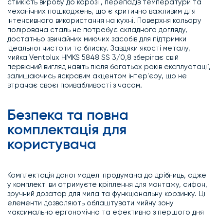
стійкість виробу до корозії, перепадів температури та
механічних пошкоджень, що є критично важливим для
інтенсивного використання на кухні. Поверхня кольору
полірована сталь не потребує складного догляду,
достатньо звичайних миючих засобів для підтримки
ідеальної чистоти та блиску. Завдяки якості металу,
мийка Ventolux HMKS 5848 SS 3/0,8 зберігає свій
первісний вигляд навіть після багатьох років експлуатації,
залишаючись яскравим акцентом інтер'єру, що не
втрачає своєї привабливості з часом.
Безпека та повна
комплектація для
користувача
Комплектація даної моделі продумана до дрібниць, адже
у комплекті ви отримуєте кріплення для монтажу, сифон,
зручний дозатор для мила та функціональну корзинку. Ці
елементи дозволяють облаштувати мийну зону
максимально ергономічно та ефективно з першого дня