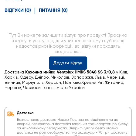
ВІДГУКИ (0)
ПИТАННЯ (0)
Тут Ви можете залишити відгук про продукт! Просимо
звернути увагу, що, для уникнення спаму і публікації
недостовірної інформації, всі відгуки проходять
модерацію!
Додати відгук
Доставка
Кухонна мийка Ventolux HMKS 5848 SS 3/0,8
у Київ,
Харків, Одесу, Дніпро, Миколаїв, Запоріжжя, Львів, Чернівці,
Вінниця, Маріуполь, Херсон, Полтава,Кривий Ріг, Житомир,
Чернігів, Черкаси та інші міста України
Доставка
Безкоштовна доставка Новою Поштою на відділення чи до
дверей, безкоштовна доставка власним транспортом по Києву
та найближчому передмістю. Зверніть увагу, безкоштовна
доставка не розповсбджується на аксесуар - 70 грн, доставку