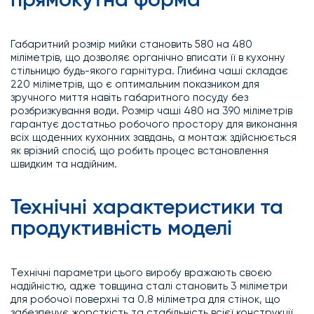
прямокутна форма
Габаритний розмір мийки становить 580 на 480
міліметрів, що дозволяє органічно вписати її в кухонну
стільницю будь-якого гарнітура. Глибина чаші складає
220 міліметрів, що є оптимальним показником для
зручного миття навіть габаритного посуду без
розбризкування води. Розмір чаші 480 на 390 міліметрів
гарантує достатньо робочого простору для виконання
всіх щоденних кухонних завдань, а монтаж здійснюється
як врізний спосіб, що робить процес встановлення
швидким та надійним.
Технічні характеристики та
продуктивність моделі
Технічні параметри цього виробу вражають своєю
надійністю, адже товщина сталі становить 3 міліметри
для робочої поверхні та 0.8 міліметра для стінок, що
забезпечує жорсткість та стабільність всієї конструкції.