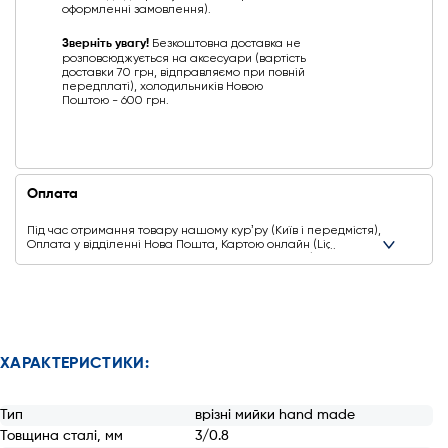
оформленні замовлення).
Зверніть увагу!
Безкоштовна доставка не
розповсюджується на аксесуари (вартість
доставки 70 грн, відправляємо при повній
передплаті), холодильників Новою
Поштою - 600 грн.
Оплата
Під час отримання товару нашому курʼру (Київ і передмістя),
Оплата у відділенні Нова Пошта, Картою онлайн (Liqpay,
Privat24, Google Pay, Apple Pay, Mastercard, Visa),
Безготівковими способами оплати
Ще додаткові способи оплати
ХАРАКТЕРИСТИКИ:
Тип
врізні мийки hand made
Товщина сталі, мм
3/0.8