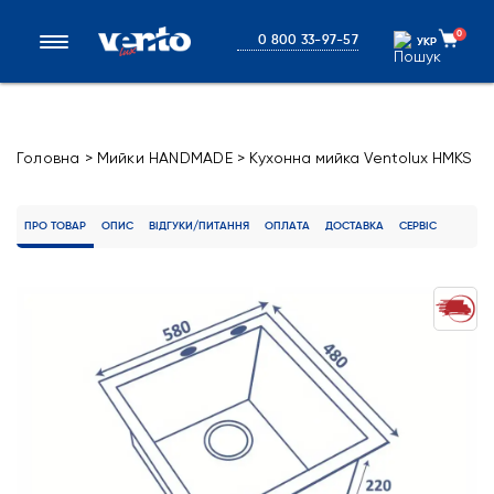
0
0 800 33-97-57
УКР
УКР
Головна
>
Мийки HANDMADE
>
Кухонна мийка Ventolux HMKS
5848 SS 3/0,8
ПРО ТОВАР
ОПИС
ВІДГУКИ/ПИТАННЯ
ОПЛАТА
ДОСТАВКА
СЕРВІС