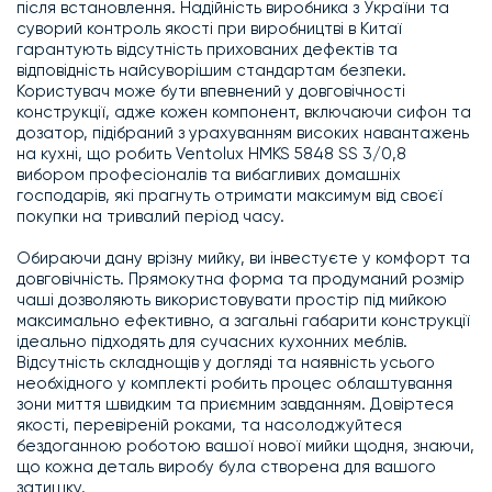
після встановлення. Надійність виробника з України та
суворий контроль якості при виробництві в Китаї
гарантують відсутність прихованих дефектів та
відповідність найсуворішим стандартам безпеки.
Користувач може бути впевнений у довговічності
конструкції, адже кожен компонент, включаючи сифон та
дозатор, підібраний з урахуванням високих навантажень
на кухні, що робить Ventolux HMKS 5848 SS 3/0,8
вибором професіоналів та вибагливих домашніх
господарів, які прагнуть отримати максимум від своєї
покупки на тривалий період часу.
Обираючи дану врізну мийку, ви інвестуєте у комфорт та
довговічність. Прямокутна форма та продуманий розмір
чаші дозволяють використовувати простір під мийкою
максимально ефективно, а загальні габарити конструкції
ідеально підходять для сучасних кухонних меблів.
Відсутність складнощів у догляді та наявність усього
необхідного у комплекті робить процес облаштування
зони миття швидким та приємним завданням. Довіртеся
якості, перевіреній роками, та насолоджуйтеся
бездоганною роботою вашої нової мийки щодня, знаючи,
що кожна деталь виробу була створена для вашого
затишку.