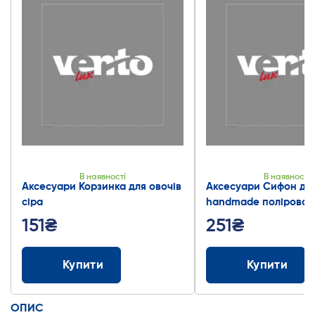
В наявності
В наявності
Аксесуари Корзинка для овочів
Аксесуари Сифон дл
сіра
handmade полірован
151₴
251₴
Купити
Купити
ОПИС