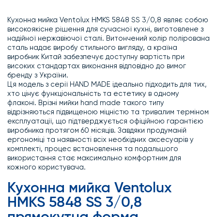
Кухонна мийка Ventolux HMKS 5848 SS 3/0,8 являє собою
високоякісне рішення для сучасної кухні, виготовлене з
надійної нержавіючої сталі. Витончений колір полірована
сталь надає виробу стильного вигляду, а країна
виробник Китай забезпечує доступну вартість при
високих стандартах виконання відповідно до вимог
бренду з України.
Ця модель з серії HAND MADE ідеально підходить для тих,
хто цінує функціональність та естетику в одному
флаконі. Врізні мийки hand made такого типу
відрізняються підвищеною міцністю та тривалим терміном
експлуатації, що підтверджується офіційною гарантією
виробника протягом 60 місяців. Завдяки продуманій
ергономіці та наявності всіх необхідних аксесуарів у
комплекті, процес встановлення та подальшого
використання стає максимально комфортним для
кожного користувача.
Кухонна мийка Ventolux
HMKS 5848 SS 3/0,8