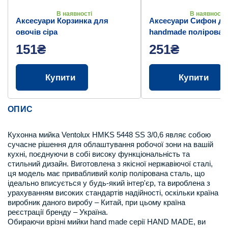
В наявності
В наявності
Аксесуари Корзинка для
Аксесуари Сифон дл
овочів сіра
handmade полірован
151₴
251₴
Купити
Купити
ОПИС
Кухонна мийка Ventolux HMKS 5448 SS 3/0,6 являє собою
сучасне рішення для облаштування робочої зони на вашій
кухні, поєднуючи в собі високу функціональність та
стильний дизайн. Виготовлена з якісної нержавіючої сталі,
ця модель має привабливий колір полірована сталь, що
ідеально вписується у будь-який інтер'єр, та вироблена з
урахуванням високих стандартів надійності, оскільки країна
виробник даного виробу – Китай, при цьому країна
реєстрації бренду – Україна.
Обираючи врізні мийки hand made серії HAND MADE, ви