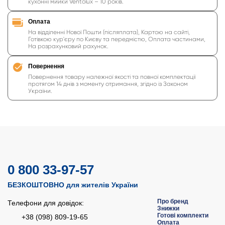
кухонні мийки Ventolux – 10 років.
Оплата
На відділенні Нової Пошти (післяплата), Картою на сайті,
Готівкою кур'єру по Києву та передмістю, Оплата частинами,
На розрахунковий рахунок.
Повернення
Повернення товару належної якості та повної комплектації
протягом 14 днів з моменту отримання, згідно із Законом
України.
0 800 33-97-57
БЕЗКОШТОВНО для жителів України
Про бренд
Телефони для довідок:
Знижки
Готові комплекти
+38 (098) 809-19-65
Оплата