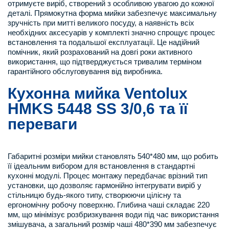
отримуєте виріб, створений з особливою увагою до кожної
деталі. Прямокутна форма мийки забезпечує максимальну
зручність при митті великого посуду, а наявність всіх
необхідних аксесуарів у комплекті значно спрощує процес
встановлення та подальшої експлуатації. Це надійний
помічник, який розрахований на довгі роки активного
використання, що підтверджується тривалим терміном
гарантійного обслуговування від виробника.
Кухонна мийка Ventolux
HMKS 5448 SS 3/0,6 та її
переваги
Габаритні розміри мийки становлять 540*480 мм, що робить
її ідеальним вибором для встановлення в стандартні
кухонні модулі. Процес монтажу передбачає врізний тип
установки, що дозволяє гармонійно інтегрувати виріб у
стільницю будь-якого типу, створюючи цілісну та
ергономічну робочу поверхню. Глибина чаші складає 220
мм, що мінімізує розбризкування води під час використання
змішувача, а загальний розмір чаші 480*390 мм забезпечує