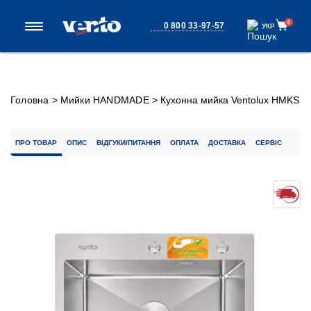
0
0 800 33-97-57
УКР
УКР
Головна
>
Мийки HANDMADE
>
Кухонна мийка Ventolux HMKS
5448 SS 3/0,6
ПРО ТОВАР
ОПИС
ВІДГУКИ/ПИТАННЯ
ОПЛАТА
ДОСТАВКА
СЕРВІС