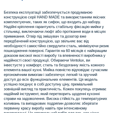
Безпека експлуатації забезпечується продуманою
конструкцією серії HAND MADE та використанням якісних
комплектуючих, таких як сифон, що входить до набору.
Надійні кріплення гарантують стабільну фіксацію мийки у
стільниці, виключаючи люфт або протікання води в місцях
примикання. Отвір під змішувач та дозатор вже
передбачений конструкцією, що звільняє вас від
необхідності самостійно свердлити сталь, мінімізуючи ризик
пошкодження поверхні. Гарантія на 60 місяців є найкращим
доказом високої якості виробу та впевненості виробника у
надійності своєї продукції. Обираючи Ventolux, ви
інвестуєте у комфорт, стиль та бездоганну якість кожного
елемента вашої кухні. Мийка повністю відповідає сучасним
ергономічним вимогам і забезпечує легкий та зручний
доступ до всіх функціональних елементів. Ця модель
успішно поєднує в собі доступну ціну, преміальний
зовнішній вигляд та практичність. Кожен покупець отримає
надійний інструмент, який перетворить щоденні кухонні
справи на задоволення. Висока стійкість до температурних
коливань та випадкових подряпин дозволяє зберігати
первинну красу виробу навіть при інтенсивному
використанні. Це оптимальний вибір для тих, хто цінує