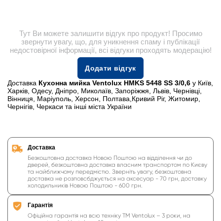
Тут Ви можете залишити відгук про продукт! Просимо
звернути увагу, що, для уникнення спаму і публікації
недостовірної інформації, всі відгуки проходять модерацію!
Додати відгук
Доставка
Кухонна мийка Ventolux HMKS 5448 SS 3/0,6
у Київ,
Харків, Одесу, Дніпро, Миколаїв, Запоріжжя, Львів, Чернівці,
Вінниця, Маріуполь, Херсон, Полтава,Кривий Ріг, Житомир,
Чернігів, Черкаси та інші міста України
Доставка
Безкоштовна доставка Новою Поштою на відділення чи до
дверей, безкоштовна доставка власним транспортом по Києву
та найближчому передмістю. Зверніть увагу, безкоштовна
доставка не розповсбджується на аксесуар - 70 грн, доставку
холодильників Новою Поштою - 600 грн.
Гарантія
Офіційна гарантія на всю техніку ТМ Ventolux – 3 роки, на