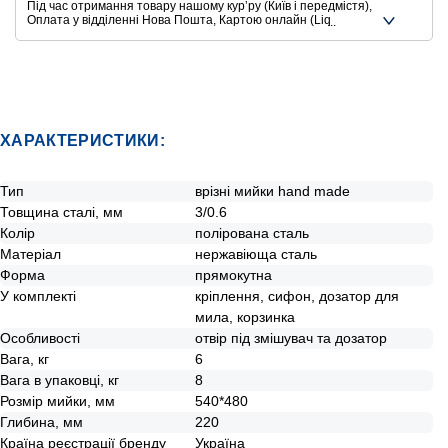
Під час отримання товару нашому курʼру (Київ і передмістя),
Оплата у відділенні Нова Пошта, Картою онлайн (Liqpay,
Privat24, Google Pay, Apple Pay, Mastercard, Visa),
Безготівковими способами оплати
Ще додаткові способи оплати
ХАРАКТЕРИСТИКИ:
Тип
врізні мийки hand made
Товщина сталі, мм
3/0.6
Колір
полірована сталь
Матеріал
нержавіюща сталь
Форма
прямокутна
У комплекті
кріплення, сифон, дозатор для
мила, корзинка
Особливості
отвір під змішувач та дозатор
Вага, кг
6
Вага в упаковці, кг
8
Розмір мийки, мм
540*480
Глибина, мм
220
Країна реєстрації бренду
Україна