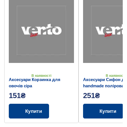
В наявності
В наявності
Аксесуари Корзинка для
Аксесуари Сифон дл
овочів сіра
handmade полірован
151₴
251₴
Купити
Купити