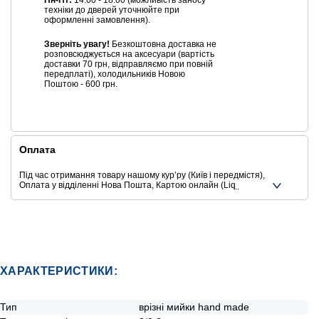
Пн-Пт:
14:00 - 18:00 (можливість заносу
техніки до дверей уточнюйте при
оформленні замовлення).
Зверніть увагу!
Безкоштовна доставка не
розповсюджується на аксесуари (вартість
доставки 70 грн, відправляємо при повній
передплаті), холодильників Новою
Поштою - 600 грн.
Оплата
Під час отримання товару нашому курʼру (Київ і передмістя),
Оплата у відділенні Нова Пошта, Картою онлайн (Liqpay,
Privat24, Google Pay, Apple Pay, Mastercard, Visa),
Безготівковими способами оплати
Ще додаткові способи оплати
ХАРАКТЕРИСТИКИ:
Тип
врізні мийки hand made