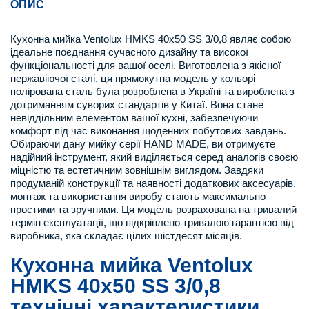
ОПИС
Кухонна мийка Ventolux HMKS 40x50 SS 3/0,8 являє собою
ідеальне поєднання сучасного дизайну та високої
функціональності для вашої оселі. Виготовлена з якісної
нержавіючої сталі, ця прямокутна модель у кольорі
полірована сталь була розроблена в Україні та вироблена з
дотриманням суворих стандартів у Китаї. Вона стане
невіддільним елементом вашої кухні, забезпечуючи
комфорт під час виконання щоденних побутових завдань.
Обираючи дану мийку серії HAND MADE, ви отримуєте
надійний інструмент, який виділяється серед аналогів своєю
міцністю та естетичним зовнішнім виглядом. Завдяки
продуманій конструкції та наявності додаткових аксесуарів,
монтаж та використання виробу стають максимально
простими та зручними. Ця модель розрахована на тривалий
термін експлуатації, що підкріплено тривалою гарантією від
виробника, яка складає цілих шістдесят місяців.
Кухонна мийка Ventolux
HMKS 40x50 SS 3/0,8
технічні характеристики