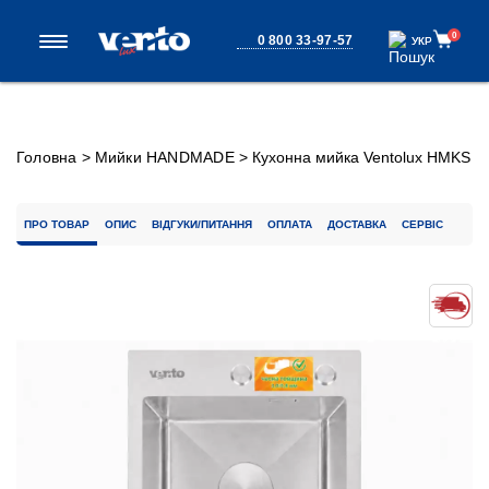
0
0 800 33-97-57
УКР
УКР
Головна
>
Мийки HANDMADE
>
Кухонна мийка Ventolux HMKS
4050 SS 3/0,8
ПРО ТОВАР
ОПИС
ВІДГУКИ/ПИТАННЯ
ОПЛАТА
ДОСТАВКА
СЕРВІС