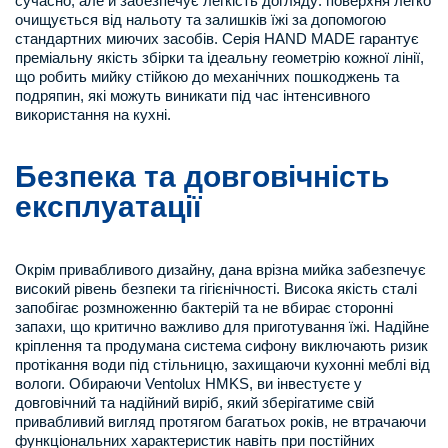
сучасно, але й забезпечує легкість догляду: поверхня легко
очищується від нальоту та залишків їжі за допомогою
стандартних миючих засобів. Серія HAND MADE гарантує
преміальну якість збірки та ідеальну геометрію кожної лінії,
що робить мийку стійкою до механічних пошкоджень та
подряпин, які можуть виникати під час інтенсивного
використання на кухні.
Безпека та довговічність
експлуатації
Окрім привабливого дизайну, дана врізна мийка забезпечує
високий рівень безпеки та гігієнічності. Висока якість сталі
запобігає розмноженню бактерій та не вбирає сторонні
запахи, що критично важливо для приготування їжі. Надійне
кріплення та продумана система сифону виключають ризик
протікання води під стільницю, захищаючи кухонні меблі від
вологи. Обираючи Ventolux HMKS, ви інвестуєте у
довговічний та надійний виріб, який зберігатиме свій
привабливий вигляд протягом багатьох років, не втрачаючи
функціональних характеристик навіть при постійних