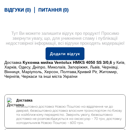
ВІДГУКИ (0)
ПИТАННЯ (0)
Тут Ви можете залишити відгук про продукт! Просимо
звернути увагу, що, для уникнення спаму і публікації
недостовірної інформації, всі відгуки проходять модерацію!
Додати відгук
Доставка
Кухонна мийка Ventolux HMKS 4050 SS 3/0,6
у Київ,
Харків, Одесу, Дніпро, Миколаїв, Запоріжжя, Львів, Чернівці,
Вінниця, Маріуполь, Херсон, Полтава,Кривий Ріг, Житомир,
Чернігів, Черкаси та інші міста України
Доставка
Безкоштовна доставка Новою Поштою на відділення чи до
дверей, безкоштовна доставка власним транспортом по Києву
та найближчому передмістю. Зверніть увагу, безкоштовна
доставка не розповсбджується на аксесуар - 70 грн, доставку
холодильників Новою Поштою - 600 грн.