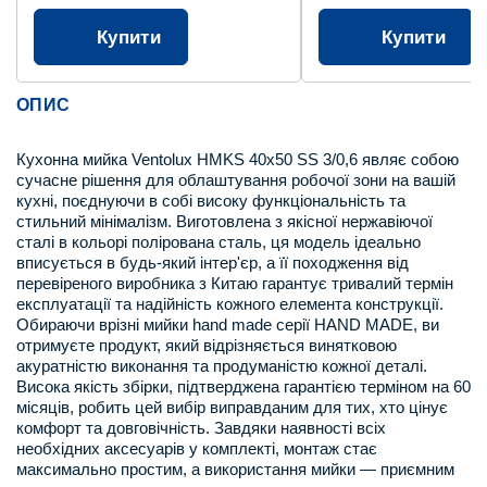
Купити
Купити
ОПИС
Кухонна мийка Ventolux HMKS 40x50 SS 3/0,6 являє собою
сучасне рішення для облаштування робочої зони на вашій
кухні, поєднуючи в собі високу функціональність та
стильний мінімалізм. Виготовлена з якісної нержавіючої
сталі в кольорі полірована сталь, ця модель ідеально
вписується в будь-який інтер'єр, а її походження від
перевіреного виробника з Китаю гарантує тривалий термін
експлуатації та надійність кожного елемента конструкції.
Обираючи врізні мийки hand made серії HAND MADE, ви
отримуєте продукт, який відрізняється винятковою
акуратністю виконання та продуманістю кожної деталі.
Висока якість збірки, підтверджена гарантією терміном на 60
місяців, робить цей вибір виправданим для тих, хто цінує
комфорт та довговічність. Завдяки наявності всіх
необхідних аксесуарів у комплекті, монтаж стає
максимально простим, а використання мийки — приємним