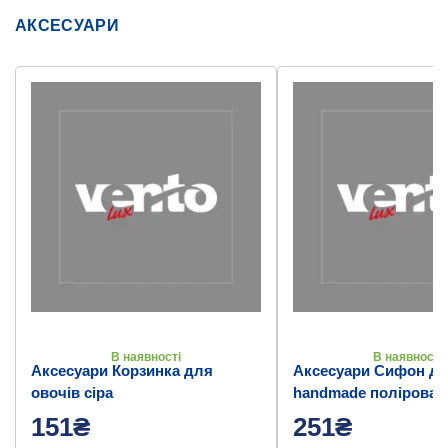
АКСЕСУАРИ
В наявності
В наявності
Аксесуари Корзинка для
Аксесуари Сифон дл
овочів сіра
handmade полірован
151₴
251₴