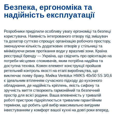
Безпека, ергономіка та
надійність експлуатації
Розробники приділили особливу увагу ергономіці та безпеці
користувача. Наявність інтегрованого отвору під змішувач
та дозатор суттєво спрощує організацію робочого простору,
зменшуючи кількість додаткових отворів у стільниці та
мінімізуючи ризик протікання води у вразливі зони. Країна
реєстрації бренду — Україна, що свідчить про орієнтацію на
потреби місцевих споживачів, яким потрібна надійна та
доступна техніка. Кожен елемент конструкції пройшов
ретельний контроль якості на етапі виробництва, що
виключає появу браку. Мийка Ventolux HMKS 40x50 SS 3/0,6
є ідеальним втіленням сучасного підходу до кухонного
обладнання, де надійність кріплень, якість сифону та
зручність миття створюють гармонійний та безпечний
простір для всієї родини. Ваша впевненість у тривалій
роботі пристрою підкріплюється тривалим гарантійним
терміном, що робить цей вибір максимально вигідним
інвестуванням у комфорт вашої кухні на довгі роки вперед.