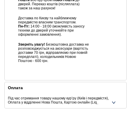
Пошти
або курʼєром
Нової Пошти
до
дверей. Переказ коштів (післяплата)
також за наш рахунок!
Доставка по Києву та найближчому
передмістю власним транспортом.
Пн-Пт:
14:00 - 18:00 (можливість заносу
техніки до дверей уточнюйте при
оформленні замовлення).
Зверніть увагу!
Безкоштовна доставка не
розповсюджується на аксесуари (вартість
доставки 70 грн, відправляємо при повній
передплаті), холодильників Новою
Поштою - 600 грн.
Оплата
Під час отримання товару нашому курʼру (Київ і передмістя),
Оплата у відділенні Нова Пошта, Картою онлайн (Liqpay,
Privat24, Google Pay, Apple Pay, Mastercard, Visa),
Безготівковими способами оплати
Ще додаткові способи оплати