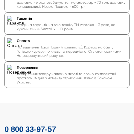
доставка не розповсбджується на аксесуар - 70 грн, доставку
холодильників Новою Поштою - 600 грн.
Гарантія
Офіційна гарантія на всю техніку ТМ Ventolux – 3 роки, на
кухонні мийки Ventolux – 10 років.
Оплата
На відділенні Нової Пошти (післяплата), Картою на сайті,
Готівкою кур'єру по Києву та передмістю, Оплата частинами,
На розрахунковий рахунок.
Повернення
Повернення товару належної якості та повної комплектації
протягом 14 днів з моменту отримання, згідно із Законом
України.
0 800 33-97-57