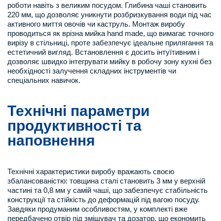
роботи навіть з великим посудом. Глибина чаші становить
220 мм, що дозволяє уникнути розбризкування води під час
активного миття овочів чи каструль. Монтаж виробу
проводиться як врізна мийка hand made, що вимагає точного
вирізу в стільниці, проте забезпечує ідеальне прилягання та
естетичний вигляд. Встановлення є досить інтуїтивним і
дозволяє швидко інтегрувати мийку в робочу зону кухні без
необхідності залучення складних інструментів чи
спеціальних навичок.
Технічні параметри
продуктивності та
наповнення
Технічні характеристики виробу вражають своєю
збалансованістю: товщина сталі становить 3 мм у верхній
частині та 0,8 мм у самій чаші, що забезпечує стабільність
конструкції та стійкість до деформацій під вагою посуду.
Завдяки продуманим особливостям, у комплекті вже
передбачено отвір під змішувач та дозатор, що економить