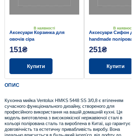
В наявності
В наявності
Аксесуари Корзинка для
Аксесуари Сифон дл
овочів сіра
handmade полірован
151₴
251₴
Купити
Купити
ОПИС
Кухонна мийка Ventolux HMKS 5448 SS 3/0,8 є втіленням
сучасного функціонального дизайну, створеного для
професійного використання на вашій домашній кухні. Ця
модель виготовлена з високоякісної нержавіючої сталі в
кольорі полірована сталь та вироблена в Китаї, що гарантує
довговічність та естетичну привабливість виробу. Вона
ідеально вписується в будь-який інтер'єр, від лофту до