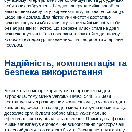
сучасному інтер'єрі, але й легко очищується від будь-яких
побутових забруднень. Гладка поверхня мийки запобігає
накопиченню жиру та утворенню плям, що значно спрощує
щоденний догляд. Для підтримки чистоти достатньо
використовувати м'яку ганчірку та звичайні миючі засоби
без абразивних часток, що збереже блиск сталі на довгі
роки експлуатації. Така поверхня також стійка до впливу
високих температур, що важливо під час роботи з гарячим
посудом.
Надійність, комплектація та
безпека використання
Безпека та комфорт користувача є пріоритетом для
виробника, тому мийка Ventolux HMKS 5448 SS 3/0,8
поставляється з розширеним комплектом, до якого входять
кріплення, сифон, дозатор для мила та зручна корзинка. Це
дозволяє організувати робоче місце максимально
ефективно відразу після встановлення. Прямокутна форма
мийки забезпечує ергономічне використання простору чаші
та легкий доступ до кожного її кута. Захищеність матеріалу