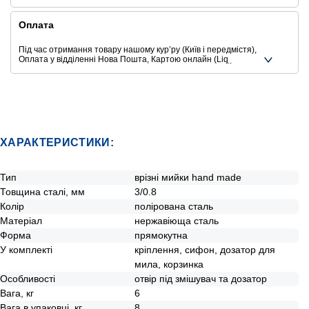
Оплата
Під час отримання товару нашому курʼру (Київ і передмістя),
Оплата у відділенні Нова Пошта, Картою онлайн (Liqpay,
Privat24, Google Pay, Apple Pay, Mastercard, Visa),
Безготівковими способами оплати
Ще додаткові способи оплати
ХАРАКТЕРИСТИКИ:
Тип
врізні мийки hand made
Товщина сталі, мм
3/0.8
Колір
полірована сталь
Матеріал
нержавіюща сталь
Форма
прямокутна
У комплекті
кріплення, сифон, дозатор для
мила, корзинка
Особливості
отвір під змішувач та дозатор
Вага, кг
6
Вага в упаковці, кг
8