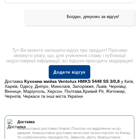
Богдан, дякуємо за відгук!
Тут Ви можете залишити відгук про продукт! Просимо
звернути увагу, що, для уникнення спаму і публікації
недостовірної інформації, всі відгуки проходять модерацію!
Додати відгук
Доставка
Кухонна мийка Ventolux HMKS 5448 SS 3/0,8
у Київ,
Харків, Одесу, Дніпро, Миколаїв, Запоріжжя, Львів, Чернівці,
Вінниця, Маріуполь, Херсон, Полтава,Кривий Ріг, Житомир,
Чернігів, Черкаси та інші міста України
Доставка
Безкоштовна доставка Новою Поштою на відділення чи до
дверей, безкоштовна доставка власним транспортом по Києву
та найближчому передмістю. Зверніть увагу, безкоштовна