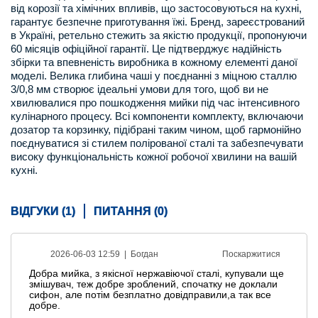
від корозії та хімічних впливів, що застосовуються на кухні,
гарантує безпечне приготування їжі. Бренд, зареєстрований
в Україні, ретельно стежить за якістю продукції, пропонуючи
60 місяців офіційної гарантії. Це підтверджує надійність
збірки та впевненість виробника в кожному елементі даної
моделі. Велика глибина чаші у поєднанні з міцною сталлю
3/0,8 мм створює ідеальні умови для того, щоб ви не
хвилювалися про пошкодження мийки під час інтенсивного
кулінарного процесу. Всі компоненти комплекту, включаючи
дозатор та корзинку, підібрані таким чином, щоб гармонійно
поєднуватися зі стилем полірованої сталі та забезпечувати
високу функціональність кожної робочої хвилини на вашій
кухні.
ВІДГУКИ (1)
ПИТАННЯ (0)
2026-06-03 12:59 |
Богдан
Поскаржитися
Добра мийка, з якісної нержавіючої сталі, купували ще
змішувач, теж добре зроблений, спочатку не доклали
сифон, але потім безплатно довідправили,а так все
добре.