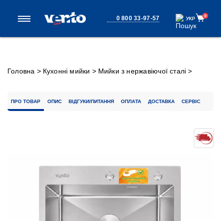
0
0 800 33-97-57
УКР
УКР
Головна
>
Кухонні мийки
>
Мийки з нержавіючої сталі
>
Кухонна мийка Ventolux HMKS 5448 SS 3/0,8
ПРО ТОВАР
ОПИС
ВІДГУКИ/ПИТАННЯ
ОПЛАТА
ДОСТАВКА
СЕРВІС