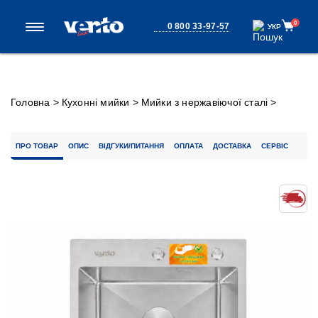
0
0 800 33-97-57
УКР
УКР
Головна
>
Кухонні мийки
>
Мийки з нержавіючої сталі
>
Кухонна мийка Ventolux HMKS 5050 SS MC DECOR 3/0,8
ПРО ТОВАР
ОПИС
ВІДГУКИ/ПИТАННЯ
ОПЛАТА
ДОСТАВКА
СЕРВІС