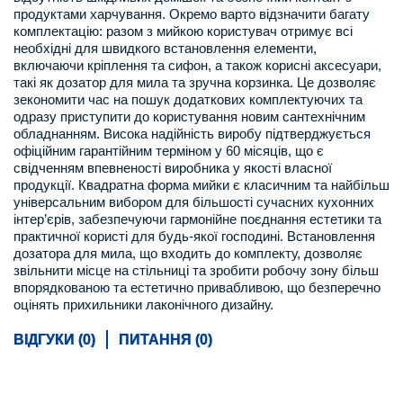
продуктами харчування. Окремо варто відзначити багату
комплектацію: разом з мийкою користувач отримує всі
необхідні для швидкого встановлення елементи,
включаючи кріплення та сифон, а також корисні аксесуари,
такі як дозатор для мила та зручна корзинка. Це дозволяє
зекономити час на пошук додаткових комплектуючих та
одразу приступити до користування новим сантехнічним
обладнанням. Висока надійність виробу підтверджується
офіційним гарантійним терміном у 60 місяців, що є
свідченням впевненості виробника у якості власної
продукції. Квадратна форма мийки є класичним та найбільш
універсальним вибором для більшості сучасних кухонних
інтер’єрів, забезпечуючи гармонійне поєднання естетики та
практичної користі для будь-якої господині. Встановлення
дозатора для мила, що входить до комплекту, дозволяє
звільнити місце на стільниці та зробити робочу зону більш
впорядкованою та естетично привабливою, що безперечно
оцінять прихильники лаконічного дизайну.
ВІДГУКИ (0)
ПИТАННЯ (0)