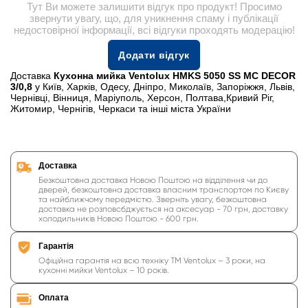
Тут Ви можете залишити відгук про продукт! Просимо
звернути увагу, що, для уникнення спаму і публікації
недостовірної інформації, всі відгуки проходять модерацію!
Додати відгук
Доставка
Кухонна мийка Ventolux HMKS 5050 SS MC DECOR
3/0,8
у Київ, Харків, Одесу, Дніпро, Миколаїв, Запоріжжя, Львів,
Чернівці, Вінниця, Маріуполь, Херсон, Полтава,Кривий Ріг,
Житомир, Чернігів, Черкаси та інші міста України
Доставка
Безкоштовна доставка Новою Поштою на відділення чи до
дверей, безкоштовна доставка власним транспортом по Києву
та найближчому передмістю. Зверніть увагу, безкоштовна
доставка не розповсбджується на аксесуар - 70 грн, доставку
холодильників Новою Поштою - 600 грн.
Гарантія
Офіційна гарантія на всю техніку ТМ Ventolux – 3 роки, на
кухонні мийки Ventolux – 10 років.
Оплата