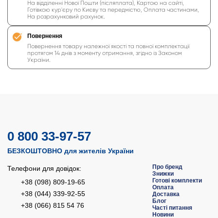
На відділенні Нової Пошти (післяплата), Картою на сайті,
Готівкою кур'єру по Києву та передмістю, Оплата частинами,
На розрахунковий рахунок.
Повернення
Повернення товару належної якості та повної комплектації
протягом 14 днів з моменту отримання, згідно із Законом
України.
0 800 33-97-57
БЕЗКОШТОВНО для жителів України
Про бренд
Телефони для довідок:
Знижки
Готові комплекти
+38 (098) 809-19-65
Оплата
+38 (044) 339-92-55
Доставка
Блог
+38 (066) 815 54 76
Часті питання
Новини