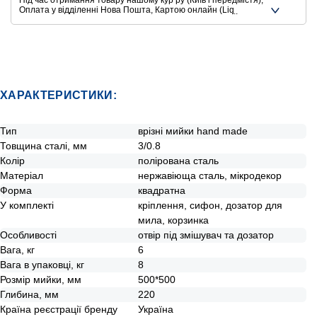
Під час отримання товару нашому курʼру (Київ і передмістя),
Оплата у відділенні Нова Пошта, Картою онлайн (Liqpay,
Privat24, Google Pay, Apple Pay, Mastercard, Visa),
Безготівковими способами оплати
Ще додаткові способи оплати
ХАРАКТЕРИСТИКИ:
Тип
врізні мийки hand made
Товщина сталі, мм
3/0.8
Колір
полірована сталь
Матеріал
нержавіюща сталь, мікродекор
Форма
квадратна
У комплекті
кріплення, сифон, дозатор для
мила, корзинка
Особливості
отвір під змішувач та дозатор
Вага, кг
6
Вага в упаковці, кг
8
Розмір мийки, мм
500*500
Глибина, мм
220
Країна реєстрації бренду
Україна