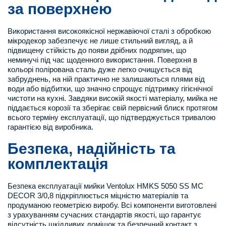
за поверхнею
Використання високоякісної нержавіючої сталі з обробкою
мікродекор забезпечує не лише стильний вигляд, а й
підвищену стійкість до появи дрібних подряпин, що
неминучі під час щоденного використання. Поверхня в
кольорі полірована сталь дуже легко очищується від
забруднень, на ній практично не залишаються плями від
води або відбитки, що значно спрощує підтримку гігієнічної
чистоти на кухні. Завдяки високій якості матеріалу, мийка не
піддається корозії та зберігає свій первісний блиск протягом
всього терміну експлуатації, що підтверджується тривалою
гарантією від виробника.
Безпека, надійність та
комплектація
Безпека експлуатації мийки Ventolux HMKS 5050 SS MC
DECOR 3/0,8 підкріплюється міцністю матеріалів та
продуманою геометрією виробу. Всі компоненти виготовлені
з урахуванням сучасних стандартів якості, що гарантує
відсутність шкідливих домішок та безпечний контакт з