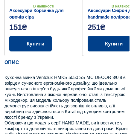
В наявності
В наявності
Аксесуари Корзинка для
Аксесуари Сифон дл
овочів сіра
handmade полірован
151₴
251₴
Купити
Купити
ОПИС
Кухонна мийка Ventolux HMKS 5050 SS MC DECOR 3/0,8 є
взірцем сучасного ергономічного дизайну, що ідеально
вписується в інтер’єр будь-якої професійної чи домашньої
кухні. Виготовлена з якісної нержавіючої сталі з текстурою
мікродекор, ця модель кольору полірована сталь
демонструє високу стійкість до зовнішніх впливів, а її
виробництво здійснюється в Китаї під суворим контролем
якості бренду з України.
Обираючи цю модель серії HAND MADE, ви інвестуєте у
комфорт та довговічність використання на довгі роки. Врізні