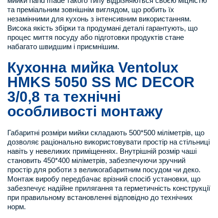
мийки hand made такого типу відрізняються своєю міцністю
та преміальним зовнішнім виглядом, що робить їх
незамінними для кухонь з інтенсивним використанням.
Висока якість збірки та продумані деталі гарантують, що
процес миття посуду або підготовки продуктів стане
набагато швидшим і приємнішим.
Кухонна мийка Ventolux
HMKS 5050 SS MC DECOR
3/0,8 та технічні
особливості монтажу
Габаритні розміри мийки складають 500*500 міліметрів, що
дозволяє раціонально використовувати простір на стільниці
навіть у невеликих приміщеннях. Внутрішній розмір чаші
становить 450*400 міліметрів, забезпечуючи зручний
простір для роботи з великогабаритним посудом чи деко.
Монтаж виробу передбачає врізний спосіб установки, що
забезпечує надійне прилягання та герметичність конструкції
при правильному встановленні відповідно до технічних
норм.