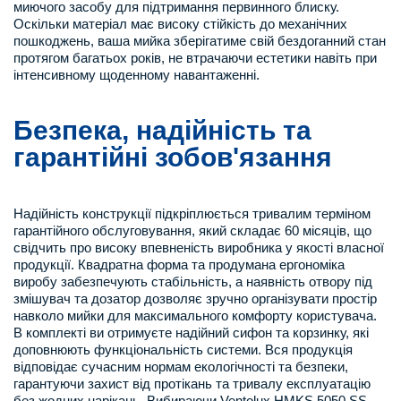
миючого засобу для підтримання первинного блиску.
Оскільки матеріал має високу стійкість до механічних
пошкоджень, ваша мийка зберігатиме свій бездоганний стан
протягом багатьох років, не втрачаючи естетики навіть при
інтенсивному щоденному навантаженні.
Безпека, надійність та
гарантійні зобов'язання
Надійність конструкції підкріплюється тривалим терміном
гарантійного обслуговування, який складає 60 місяців, що
свідчить про високу впевненість виробника у якості власної
продукції. Квадратна форма та продумана ергономіка
виробу забезпечують стабільність, а наявність отвору під
змішувач та дозатор дозволяє зручно організувати простір
навколо мийки для максимального комфорту користувача.
В комплекті ви отримуєте надійний сифон та корзинку, які
доповнюють функціональність системи. Вся продукція
відповідає сучасним нормам екологічності та безпеки,
гарантуючи захист від протікань та тривалу експлуатацію
без жодних нарікань. Вибираючи Ventolux HMKS 5050 SS