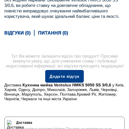
3/0,6, ви робите ставку на довговічне обладнання, що
повністю виправдовує очікування найвибагливішого
користувача, який шукає ідеальний баланс ціни та якості.
ВІДГУКИ (0)
ПИТАННЯ (0)
Тут Ви можете залишити відгук про продукт! Просимо
звернути увагу, що, для уникнення спаму і публікації
недостовірної інформації, всі відгуки проходять модерацію!
Додати відгук
Доставка
Кухонна мийка Ventolux HMKS 5050 SS 3/0,6
у Київ,
Харків, Одесу, Дніпро, Миколаїв, Запоріжжя, Львів, Чернівці,
Вінниця, Маріуполь, Херсон, Полтава,Кривий Ріг, Житомир,
Чернігів, Черкаси та інші міста України
Доставка
Безкоштовна доставка Новою Поштою на відділення чи до