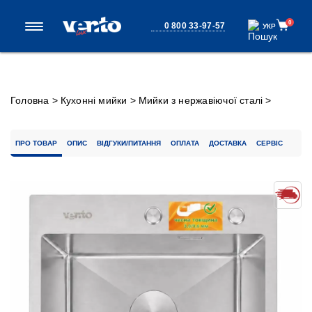
0
0 800 33-97-57
УКР
УКР
Головна
>
Кухонні мийки
>
Мийки з нержавіючої сталі
>
Кухонна мийка Ventolux HMKS 5050 SS 3/0,6
ПРО ТОВАР
ОПИС
ВІДГУКИ/ПИТАННЯ
ОПЛАТА
ДОСТАВКА
СЕРВІС