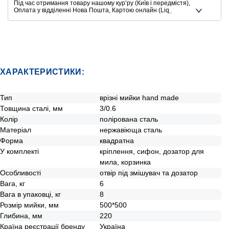
Під час отримання товару нашому курʼру (Київ і передмістя),
Оплата у відділенні Нова Пошта, Картою онлайн (Liqpay,
Privat24, Google Pay, Apple Pay, Mastercard, Visa),
Безготівковими способами оплати
Ще додаткові способи оплати
ХАРАКТЕРИСТИКИ:
Тип
врізні мийки hand made
Товщина сталі, мм
3/0.6
Колір
полірована сталь
Матеріал
нержавіюща сталь
Форма
квадратна
У комплекті
кріплення, сифон, дозатор для
мила, корзинка
Особливості
отвір під змішувач та дозатор
Вага, кг
6
Вага в упаковці, кг
8
Розмір мийки, мм
500*500
Глибина, мм
220
Країна реєстрації бренду
Україна