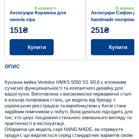
В наявності
В наявності
Аксесуари Корзинка для
Аксесуари Сифон дл
овочів сіра
handmade полірован
151₴
251₴
Купити
Купити
ОПИС
Кухонна мийка Ventolux HMKS 5050 SS 3/0,6 є втіленням
сучасної функціональності та елегантного дизайну для
вашої кухні. Виготовлена з високоякісної нержавіючої сталі
в кольорі полірована сталь, ця модель від бренду з
українською реєстрацією та виробництвом у Китаї стане
надійним помічником у побуті. Вона ідеально підходить для
тих, хто цінує поєднання стильного зовнішнього вигляду та
практичності в експлуатації.
Обираючи цю модель серії HAND MADE, ви отримуєте
продукт, що виділяється серед стандартних варіантів своїм