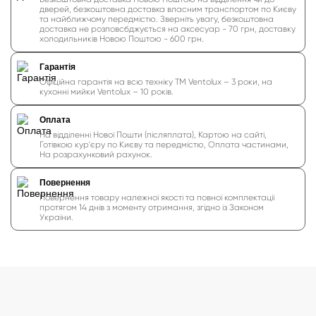
дверей, безкоштовна доставка власним транспортом по Києву
та найближчому передмістю. Зверніть увагу, безкоштовна
доставка не розповсбджується на аксесуар - 70 грн, доставку
холодильників Новою Поштою - 600 грн.
Гарантія
Офіційна гарантія на всю техніку ТМ Ventolux – 3 роки, на
кухонні мийки Ventolux – 10 років.
Оплата
На відділенні Нової Пошти (післяплата), Картою на сайті,
Готівкою кур'єру по Києву та передмістю, Оплата частинами,
На розрахунковий рахунок.
Повернення
Повернення товару належної якості та повної комплектації
протягом 14 днів з моменту отримання, згідно із Законом
України.