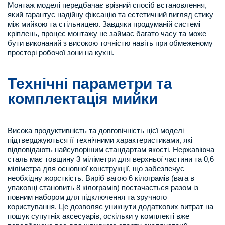
Монтаж моделі передбачає врізний спосіб встановлення,
який гарантує надійну фіксацію та естетичний вигляд стику
між мийкою та стільницею. Завдяки продуманій системі
кріплень, процес монтажу не займає багато часу та може
бути виконаний з високою точністю навіть при обмеженому
просторі робочої зони на кухні.
Технічні параметри та
комплектація мийки
Висока продуктивність та довговічність цієї моделі
підтверджуються її технічними характеристиками, які
відповідають найсуворішим стандартам якості. Нержавіюча
сталь має товщину 3 міліметри для верхньої частини та 0,6
міліметра для основної конструкції, що забезпечує
необхідну жорсткість. Виріб вагою 6 кілограмів (вага в
упаковці становить 8 кілограмів) постачається разом із
повним набором для підключення та зручного
користування. Це дозволяє уникнути додаткових витрат на
пошук супутніх аксесуарів, оскільки у комплекті вже