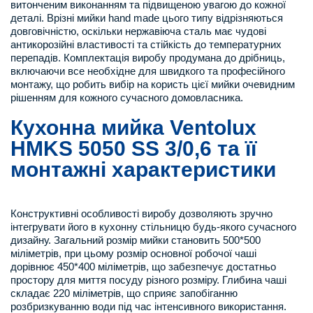
витонченим виконанням та підвищеною увагою до кожної
деталі. Врізні мийки hand made цього типу відрізняються
довговічністю, оскільки нержавіюча сталь має чудові
антикорозійні властивості та стійкість до температурних
перепадів. Комплектація виробу продумана до дрібниць,
включаючи все необхідне для швидкого та професійного
монтажу, що робить вибір на користь цієї мийки очевидним
рішенням для кожного сучасного домовласника.
Кухонна мийка Ventolux
HMKS 5050 SS 3/0,6 та її
монтажні характеристики
Конструктивні особливості виробу дозволяють зручно
інтегрувати його в кухонну стільницю будь-якого сучасного
дизайну. Загальний розмір мийки становить 500*500
міліметрів, при цьому розмір основної робочої чаші
дорівнює 450*400 міліметрів, що забезпечує достатньо
простору для миття посуду різного розміру. Глибина чаші
складає 220 міліметрів, що сприяє запобіганню
розбризкуванню води під час інтенсивного використання.