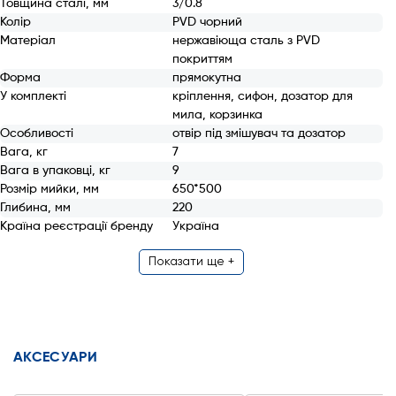
Товщина сталі, мм
3/0.8
Колір
PVD чорний
Матеріал
нержавіюща сталь з PVD
покриттям
Форма
прямокутна
У комплекті
кріплення, сифон, дозатор для
мила, корзинка
Особливості
отвір під змішувач та дозатор
Вага, кг
7
Вага в упаковці, кг
9
Розмір мийки, мм
650*500
Глибина, мм
220
Країна реєстрації бренду
Україна
Показати ще +
АКСЕСУАРИ