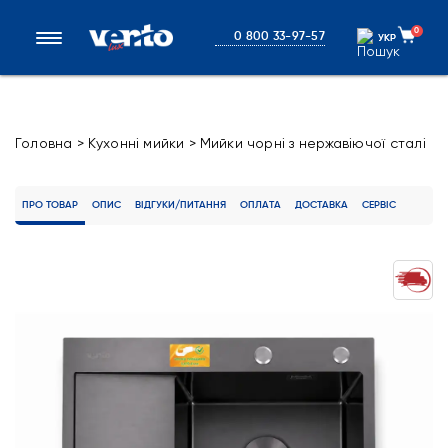
0
0 800 33-97-57
УКР
УКР
Головна
>
Кухонні мийки
>
Мийки чорні з нержавіючої сталі
>
Кухонна мийка Ventolux HMKS RW 6550 PVD BK 3/0,8
ПРО ТОВАР
ОПИС
ВІДГУКИ/ПИТАННЯ
ОПЛАТА
ДОСТАВКА
СЕРВІС