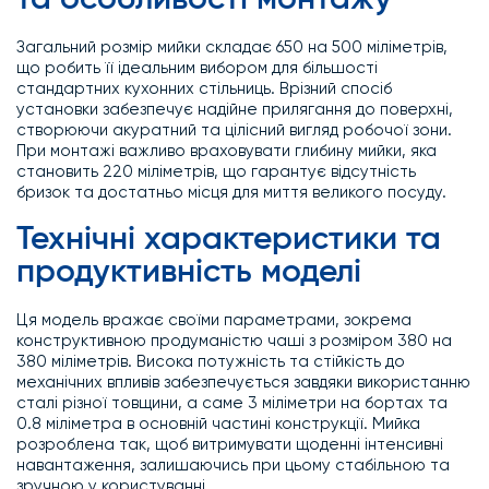
та особливості монтажу
Загальний розмір мийки складає 650 на 500 міліметрів,
що робить її ідеальним вибором для більшості
стандартних кухонних стільниць. Врізний спосіб
установки забезпечує надійне прилягання до поверхні,
створюючи акуратний та цілісний вигляд робочої зони.
При монтажі важливо враховувати глибину мийки, яка
становить 220 міліметрів, що гарантує відсутність
бризок та достатньо місця для миття великого посуду.
Технічні характеристики та
продуктивність моделі
Ця модель вражає своїми параметрами, зокрема
конструктивною продуманістю чаші з розміром 380 на
380 міліметрів. Висока потужність та стійкість до
механічних впливів забезпечується завдяки використанню
сталі різної товщини, а саме 3 міліметри на бортах та
0.8 міліметра в основній частині конструкції. Мийка
розроблена так, щоб витримувати щоденні інтенсивні
навантаження, залишаючись при цьому стабільною та
зручною у користуванні.