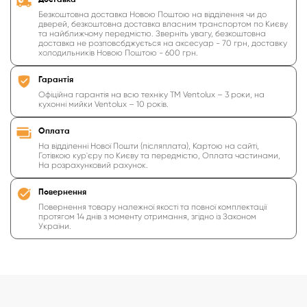
Доставка
Безкоштовна доставка Новою Поштою на відділення чи до
дверей, безкоштовна доставка власним транспортом по Києву
та найближчому передмістю. Зверніть увагу, безкоштовна
доставка не розповсбджується на аксесуар - 70 грн, доставку
холодильників Новою Поштою - 600 грн.
Гарантія
Офіційна гарантія на всю техніку ТМ Ventolux – 3 роки, на
кухонні мийки Ventolux – 10 років.
Оплата
На відділенні Нової Пошти (післяплата), Картою на сайті,
Готівкою кур'єру по Києву та передмістю, Оплата частинами,
На розрахунковий рахунок.
Повернення
Повернення товару належної якості та повної комплектації
протягом 14 днів з моменту отримання, згідно із Законом
України.