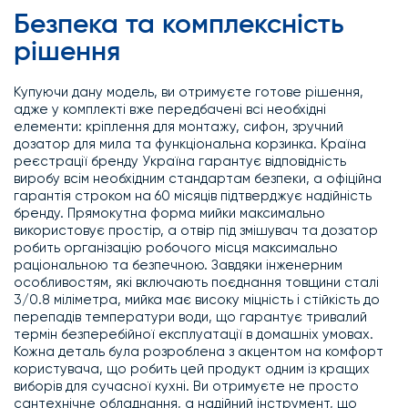
Безпека та комплексність
рішення
Купуючи дану модель, ви отримуєте готове рішення,
адже у комплекті вже передбачені всі необхідні
елементи: кріплення для монтажу, сифон, зручний
дозатор для мила та функціональна корзинка. Країна
реєстрації бренду Україна гарантує відповідність
виробу всім необхідним стандартам безпеки, а офіційна
гарантія строком на 60 місяців підтверджує надійність
бренду. Прямокутна форма мийки максимально
використовує простір, а отвір під змішувач та дозатор
робить організацію робочого місця максимально
раціональною та безпечною. Завдяки інженерним
особливостям, які включають поєднання товщини сталі
3/0.8 міліметра, мийка має високу міцність і стійкість до
перепадів температури води, що гарантує тривалий
термін безперебійної експлуатації в домашніх умовах.
Кожна деталь була розроблена з акцентом на комфорт
користувача, що робить цей продукт одним із кращих
виборів для сучасної кухні. Ви отримуєте не просто
сантехнічне обладнання, а надійний інструмент, що