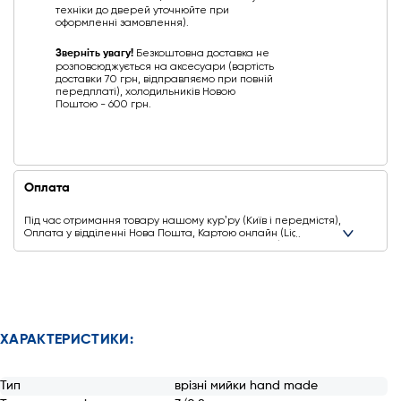
техніки до дверей уточнюйте при
оформленні замовлення).
Зверніть увагу!
Безкоштовна доставка не
розповсюджується на аксесуари (вартість
доставки 70 грн, відправляємо при повній
передплаті), холодильників Новою
Поштою - 600 грн.
Оплата
Під час отримання товару нашому курʼру (Київ і передмістя),
Оплата у відділенні Нова Пошта, Картою онлайн (Liqpay,
Privat24, Google Pay, Apple Pay, Mastercard, Visa),
Безготівковими способами оплати
Ще додаткові способи оплати
ХАРАКТЕРИСТИКИ:
Тип
врізні мийки hand made