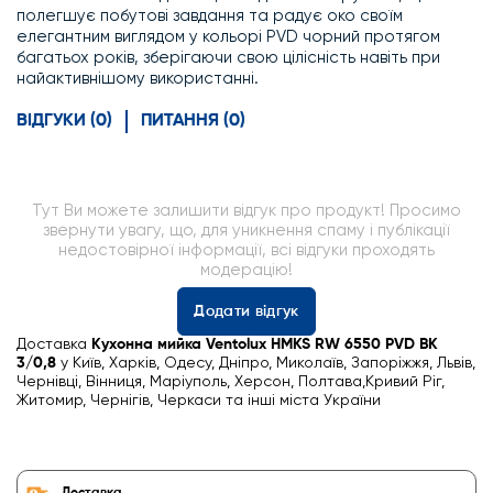
полегшує побутові завдання та радує око своїм
елегантним виглядом у кольорі PVD чорний протягом
багатьох років, зберігаючи свою цілісність навіть при
найактивнішому використанні.
ВІДГУКИ (0)
ПИТАННЯ (0)
Тут Ви можете залишити відгук про продукт! Просимо
звернути увагу, що, для уникнення спаму і публікації
недостовірної інформації, всі відгуки проходять
модерацію!
Додати відгук
Доставка
Кухонна мийка Ventolux HMKS RW 6550 PVD BK
3/0,8
у Київ, Харків, Одесу, Дніпро, Миколаїв, Запоріжжя, Львів,
Чернівці, Вінниця, Маріуполь, Херсон, Полтава,Кривий Ріг,
Житомир, Чернігів, Черкаси та інші міста України