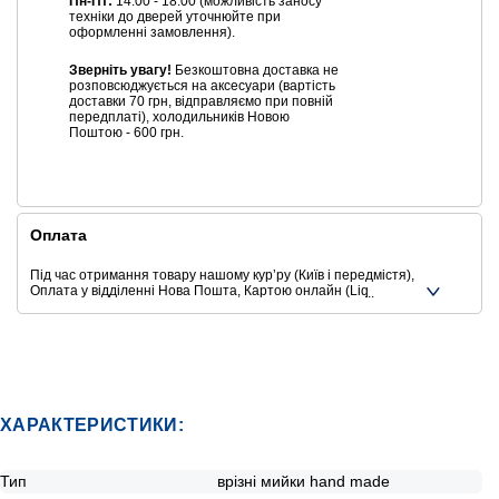
Пн-Пт:
14:00 - 18:00 (можливість заносу
техніки до дверей уточнюйте при
оформленні замовлення).
Зверніть увагу!
Безкоштовна доставка не
розповсюджується на аксесуари (вартість
доставки 70 грн, відправляємо при повній
передплаті), холодильників Новою
Поштою - 600 грн.
Оплата
Під час отримання товару нашому курʼру (Київ і передмістя),
Оплата у відділенні Нова Пошта, Картою онлайн (Liqpay,
Privat24, Google Pay, Apple Pay, Mastercard, Visa),
Безготівковими способами оплати
Ще додаткові способи оплати
ХАРАКТЕРИСТИКИ:
Тип
врізні мийки hand made