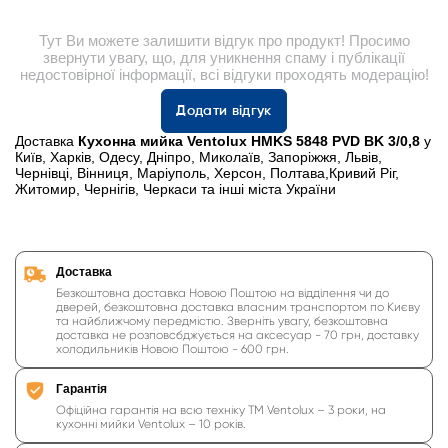
Тут Ви можете залишити відгук про продукт! Просимо
звернути увагу, що, для уникнення спаму і публікації
недостовірної інформації, всі відгуки проходять модерацію!
Додати відгук
Доставка
Кухонна мийка Ventolux HMKS 5848 PVD BK 3/0,8
у
Київ, Харків, Одесу, Дніпро, Миколаїв, Запоріжжя, Львів,
Чернівці, Вінниця, Маріуполь, Херсон, Полтава,Кривий Ріг,
Житомир, Чернігів, Черкаси та інші міста України
Доставка
Безкоштовна доставка Новою Поштою на відділення чи до
дверей, безкоштовна доставка власним транспортом по Києву
та найближчому передмістю. Зверніть увагу, безкоштовна
доставка не розповсбджується на аксесуар - 70 грн, доставку
холодильників Новою Поштою - 600 грн.
Гарантія
Офіційна гарантія на всю техніку ТМ Ventolux – 3 роки, на
кухонні мийки Ventolux – 10 років.