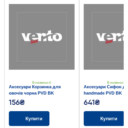
В наявності
В наявності
Аксесуари Корзинка для
Аксесуари Сифон дл
овочів чорна PVD BK
handmade PVD BK
156₴
641₴
Купити
Купити