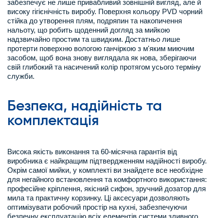
забезпечує не лише привабливий зовнішній вигляд, але й
високу гігієнічність виробу. Поверхня кольору PVD чорний
стійка до утворення плям, подряпин та накопичення
нальоту, що робить щоденний догляд за мийкою
надзвичайно простим та швидким. Достатньо лише
протерти поверхню вологою ганчіркою з м'яким миючим
засобом, щоб вона знову виглядала як нова, зберігаючи
свій глибокий та насичений колір протягом усього терміну
служби.
Безпека, надійність та
комплектація
Висока якість виконання та 60-місячна гарантія від
виробника є найкращим підтвердженням надійності виробу.
Окрім самої мийки, у комплекті ви знайдете все необхідне
для негайного встановлення та комфортного використання:
професійне кріплення, якісний сифон, зручний дозатор для
мила та практичну корзинку. Ці аксесуари дозволяють
оптимізувати робочий простір на кухні, забезпечуючи
безпечну експлуатацію всіх елементів системи зливного