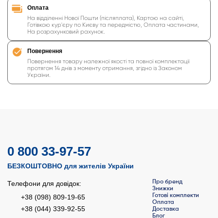
Оплата
На відділенні Нової Пошти (післяплата), Картою на сайті,
Готівкою кур'єру по Києву та передмістю, Оплата частинами,
На розрахунковий рахунок.
Повернення
Повернення товару належної якості та повної комплектації
протягом 14 днів з моменту отримання, згідно із Законом
України.
0 800 33-97-57
БЕЗКОШТОВНО для жителів України
Про бренд
Телефони для довідок:
Знижки
Готові комплекти
+38 (098) 809-19-65
Оплата
+38 (044) 339-92-55
Доставка
Блог