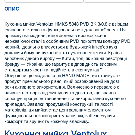
ОПИС
Кухонна мийка Ventolux HMKS 5848 PVD BK 3/0,8 є взірцем
сучасного стилю та функціональності для вашої оселі. Ця
прямокутна модель, виготовлена з високоякісної
нержавіючої сталі з особливим PVD покриттям кольору PVD
чорний, ідеально вписується в будь-який інтер'єр кухні,
додаючи йому вишуканості та сучасної естетики. Країна
виробник даного виробу — Китай, тоді як країна реєстрації
бренду — Україна, що гарантує відповідність високим
стандартам якості та надійність в експлуатації.
Обираючи цю модель серії HAND MADE, ви отримуєте
продукт преміального рівня, який розрахований на довгі
роки активного використання. Величезною перевагою є
наявність отворів під змішувач та дозатор, що значно
спрощує процес встановлення та використання кухонного
приладдя. Завдяки продуманій конструкції та якості
матеріалів, ця мийка стає центральним елементом
функціональної зони приготування їжі, забезпечуючи
комфорт та зручність кожному власнику.
Кухонна мийка Ventolux