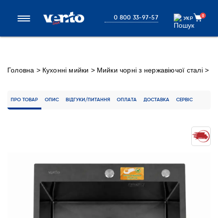
0
0 800 33-97-57
УКР
УКР
Головна
>
Кухонні мийки
>
Мийки чорні з нержавіючої сталі
>
Кухонна мийка Ventolux HMKS 5848 PVD BK 3/0,8
ПРО ТОВАР
ОПИС
ВІДГУКИ/ПИТАННЯ
ОПЛАТА
ДОСТАВКА
СЕРВІС