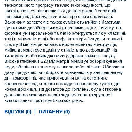
технологічного прогресу та класичної надійності, що
підкріплюється впевненістю у довгостроковій сервісній
підтримці від бренду, який дбає про свого споживача.
Важливим аспектом є також сумісність мийки з багатьма
сучасними дизайнерськими рішеннями, адже прямокутна
форма є універсальною та легко інтегрується як у класичні,
так і в мінімалістичні або лофт-інтер'єри. Завдяки товщині
сталі у 3 міліметри на важливих елементах конструкції,
мийка демонструє відмінну стійкість до деформацій під
тиском ваги або випадковими ударами важкого посуду.
Висока глибина в 220 міліметрів мінімізує розбризкування
води, зберігаючи чистоту навколо робочої зони. Обираючи
дану продукцію, ви обираєте впевненість у завтрашньому
дні, комфорт під час приготування їжі та естетичне
задоволення від кожного погляду на оновлену кухню, де
кожна дрібниця, від дозатора до кріплень, була створена
для вашого максимального задоволення та зручності
використання протягом багатьох років.
ВІДГУКИ (0)
ПИТАННЯ (0)