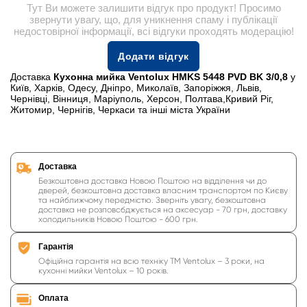
Тут Ви можете залишити відгук про продукт! Просимо
звернути увагу, що, для уникнення спаму і публікації
недостовірної інформації, всі відгуки проходять модерацію!
Додати відгук
Доставка
Кухонна мийка Ventolux HMKS 5448 PVD BK 3/0,8
у
Київ, Харків, Одесу, Дніпро, Миколаїв, Запоріжжя, Львів,
Чернівці, Вінниця, Маріуполь, Херсон, Полтава,Кривий Ріг,
Житомир, Чернігів, Черкаси та інші міста України
Доставка
Безкоштовна доставка Новою Поштою на відділення чи до
дверей, безкоштовна доставка власним транспортом по Києву
та найближчому передмістю. Зверніть увагу, безкоштовна
доставка не розповсбджується на аксесуар - 70 грн, доставку
холодильників Новою Поштою - 600 грн.
Гарантія
Офіційна гарантія на всю техніку ТМ Ventolux – 3 роки, на
кухонні мийки Ventolux – 10 років.
Оплата