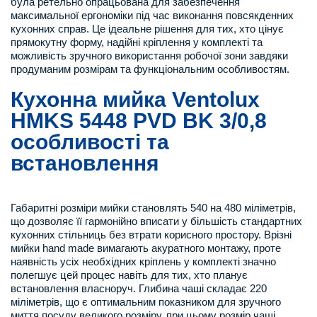
була ретельно опрацьована для забезпечення
максимальної ергономіки під час виконання повсякденних
кухонних справ. Це ідеальне рішення для тих, хто цінує
прямокутну форму, надійні кріплення у комплекті та
можливість зручного використання робочої зони завдяки
продуманим розмірам та функціональним особливостям.
Кухонна мийка Ventolux
HMKS 5448 PVD BK 3/0,8
особливості та
встановлення
Габаритні розміри мийки становлять 540 на 480 міліметрів,
що дозволяє її гармонійно вписати у більшість стандартних
кухонних стільниць без втрати корисного простору. Врізні
мийки hand made вимагають акуратного монтажу, проте
наявність усіх необхідних кріплень у комплекті значно
полегшує цей процес навіть для тих, хто планує
встановлення власноруч. Глибина чаші складає 220
міліметрів, що є оптимальним показником для зручного
миття посуду великого розміру, при цьому розмір чаші