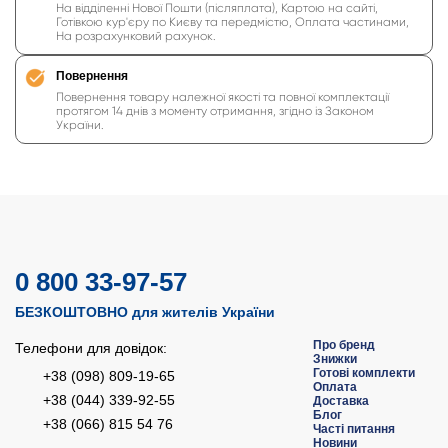
На відділенні Нової Пошти (післяплата), Картою на сайті,
Готівкою кур'єру по Києву та передмістю, Оплата частинами,
На розрахунковий рахунок.
Повернення
Повернення товару належної якості та повної комплектації
протягом 14 днів з моменту отримання, згідно із Законом
України.
0 800 33-97-57
БЕЗКОШТОВНО для жителів України
Про бренд
Телефони для довідок:
Знижки
Готові комплекти
+38 (098) 809-19-65
Оплата
+38 (044) 339-92-55
Доставка
Блог
+38 (066) 815 54 76
Часті питання
Новини