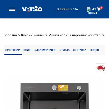
0
0 800 33-97-57
УКР
УКР
Головна
>
Кухонні мийки
>
Мийки чорні з нержавіючої сталі
>
Кухонна мийка Ventolux HMKS 5448 PVD BK 3/0,8
ПРО ТОВАР
ОПИС
ВІДГУКИ/ПИТАННЯ
ОПЛАТА
ДОСТАВКА
СЕРВІС