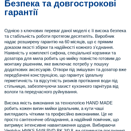
Безпека та довгострокові
гарантії
Однією з ключових переваг даної моделі є її висока безпека
та стабільність роботи протягом десятиліть. Виробник
надає розширену гарантію на 60 місяців, що є прямим
доказом якості збірки та надійності кожного з'єднання.
Наявність у комплекті сифона, спеціальної корзинки та
дозатора для мила робить цю мийку повністю готовим до
монтажу рішенням, яке виключає потребу у пошуку
додаткових аксесуарів. Отвори під змішувач та дозатор вже
передбачені конструкцією, що гарантує ідеальну
герметичність та відсутність ризиків протікання води під
стільницю, забезпечуючи захист кухонного гарнітура від
вологи та передчасного руйнування.
Висока якість виконання за технологією HAND MADE
робить кожен вигин мийки ідеальним, а кути чаші
виглядають чіткими та професійно виконаними. Це не
просто сантехнічне обладнання, а надійний помічник, що
витримує інтенсивне навантаження щодня. Вибираючи
Ventolux HMKS 5448 PVD BK 3/0,8, ви отримуєте поєднання