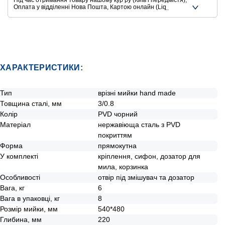
Під час отримання товару нашому курʼру (Київ і передмістя),
Оплата у відділенні Нова Пошта, Картою онлайн (Liqpay,
Privat24, Google Pay, Apple Pay, Mastercard, Visa),
Безготівковими способами оплати
Ще додаткові способи оплати
ХАРАКТЕРИСТИКИ:
Тип
врізні мийки hand made
Товщина сталі, мм
3/0.8
Колір
PVD чорний
Матеріал
нержавіюща сталь з PVD
покриттям
Форма
прямокутна
У комплекті
кріплення, сифон, дозатор для
мила, корзинка
Особливості
отвір під змішувач та дозатор
Вага, кг
6
Вага в упаковці, кг
8
Розмір мийки, мм
540*480
Глибина, мм
220