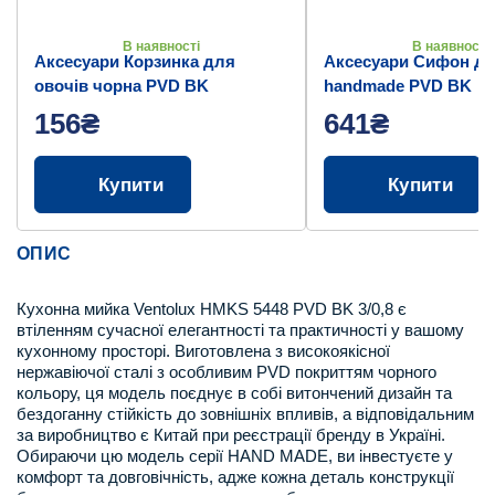
В наявності
В наявності
Аксесуари Корзинка для
Аксесуари Сифон дл
овочів чорна PVD BK
handmade PVD BK
156₴
641₴
Купити
Купити
ОПИС
Кухонна мийка Ventolux HMKS 5448 PVD BK 3/0,8 є
втіленням сучасної елегантності та практичності у вашому
кухонному просторі. Виготовлена з високоякісної
нержавіючої сталі з особливим PVD покриттям чорного
кольору, ця модель поєднує в собі витончений дизайн та
бездоганну стійкість до зовнішніх впливів, а відповідальним
за виробництво є Китай при реєстрації бренду в Україні.
Обираючи цю модель серії HAND MADE, ви інвестуєте у
комфорт та довговічність, адже кожна деталь конструкції