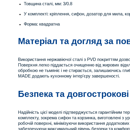
Товщина сталі, мм: 3/0.8
У комплекті: кріплення, сифон, дозатор для мила, ко
Форма: квадратна
Матеріал та догляд за п
Використання нержавіючої сталі з PVD покриттям дозволя
Поверхня легко піддається очищенню від жирових відкл
обробкою не тьмяніє і не стирається, залишаючись глиб
MADE додають кухонному інтер'єру завершеності.
Безпека та довгострокові
Надійність цієї моделі підтверджується гарантійним тер
комплекту, зокрема сифон та корзинка, виготовлені з у
робочій поверхні, мінімізуючи використання додаткових
забезпечуючи максимальний рівень безпеки та комфорту