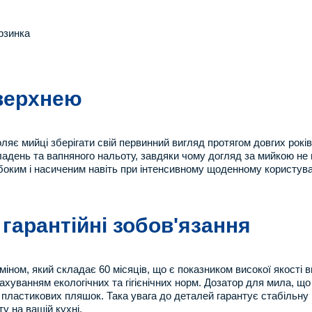
рзинка
оверхнею
є мийці зберігати свій первинний вигляд протягом довгих років. 
адень та вапняного нальоту, завдяки чому догляд за мийкою не 
оким і насиченим навіть при інтенсивному щоденному користуванн
 гарантійні зобов'язання
міном, який складає 60 місяців, що є показником високої якості 
рахуванням екологічних та гігієнічних норм. Дозатор для мила, щ
 пластикових пляшок. Така увага до деталей гарантує стабільну 
 на вашій кухні.