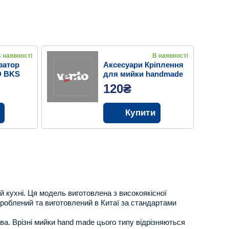
 наявності
В наявності
затор
Аксесуари Кріплення
D BKS
для мийки handmade
PVD BK
120₴
Купити
 кухні. Ця модель виготовлена з високоякісної
зроблений та виготовлений в Китаї за стандартами
а. Врізні мийки hand made цього типу відрізняються