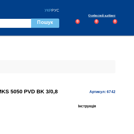
УКР
РУС
Особистий кабінет
0
0
0
Пошук
S 5050 PVD BK 3/0,8
Артикул: 6742
Інструкція