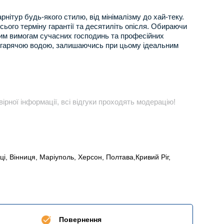
нітур будь-якого стилю, від мінімалізму до хай-теку.
ого терміну гарантії та десятиліть опісля. Обираючи
ішим вимогам сучасних господинь та професійних
у гарячою водою, залишаючись при цьому ідеальним
ірної інформації, всі відгуки проходять модерацію!
вці, Вінниця, Маріуполь, Херсон, Полтава,Кривий Ріг,
Повернення