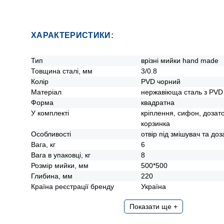
ХАРАКТЕРИСТИКИ:
Тип
врізні мийки hand made
Товщина сталі, мм
3/0.8
Колір
PVD чорний
Матеріал
нержавіюща сталь з PVD
Форма
квадратна
У комплекті
кріплення, сифон, дозат
корзинка
Особливості
отвір під змішувач та доз
Вага, кг
6
Вага в упаковці, кг
8
Розмір мийки, мм
500*500
Глибина, мм
220
Країна реєстрації бренду
Україна
Показати ще +