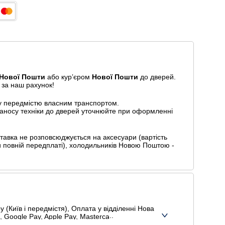
Нової Пошти
або курʼєром
Нової Пошти
до дверей.
 за наш рахунок!
у передмістю власним транспортом.
 заносу техніки до дверей уточнюйте при оформленні
авка не розповсюджується на аксесуари (вартість
и повній передплаті), холодильників Новою Поштою -
 (Київ і передмістя), Оплата у відділенні Нова
 Google Pay, Apple Pay, Mastercard, Visa),