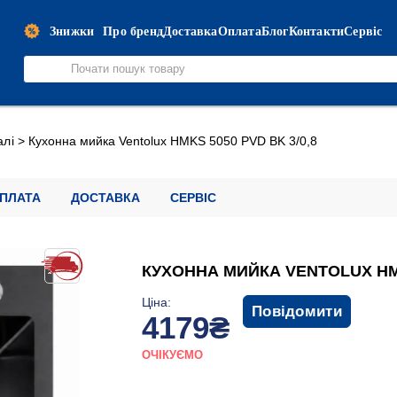
Знижки
Про бренд
Доставка
Оплата
Блог
Контакти
Сервіс
алі
>
Кухонна мийка Ventolux HMKS 5050 PVD BK 3/0,8
ПЛАТА
ДОСТАВКА
СЕРВІС
КУХОННА МИЙКА VENTOLUX HMK
Ціна:
Повідомити
4179₴
ОЧІКУЄМО