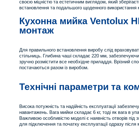
своєю міцністю та естетичним виглядом, який зберігаєт
встановлення та подальшого щоденного використання 
Кухонна мийка Ventolux H
монтаж
Для правильного встановлення виробу слід враховувати
стільниць. Глибина чаші складає 220 мм, забезпечуючи
зручно розмістити все необхідне приладдя. Врізний спо
постачаються разом із виробом.
Технічні параметри та ко
Висока потужність та надійність експлуатації забезпе
навантажень. Вага мийки складає 6 кг, тоді як вага в у
Важливою особливістю моделі є наявність отворів під з
для підключення та початку експлуатації одразу після 