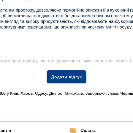
ання простору, дозволяючи гармонійно вписати її в кухонний гар
об ви могли насолоджуватися бездоганним сервісом протягом усь
ьний вигляд та високу продуктивність, які відповідають найсувор
температурними перепадами, що важливо при частому митті посуд
о звернути увагу, що, для уникнення спаму і публікації недостов
Додати відгук
0,8
у Київ, Харків, Одесу, Дніпро, Миколаїв, Запоріжжя, Львів, Черні
антія
Оплата