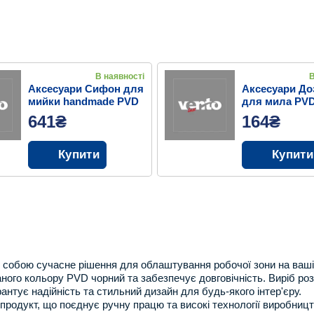
В наявності
В
Аксесуари Сифон для
Аксесуари До
мийки handmade PVD
для мила PV
BK
641₴
164₴
Купити
Купити
собою сучасне рішення для облаштування робочої зони на вашій
ного кольору PVD чорний та забезпечує довговічність. Виріб ро
арантує надійність та стильний дизайн для будь-якого інтер'єру.
дукт, що поєднує ручну працю та високі технології виробництв