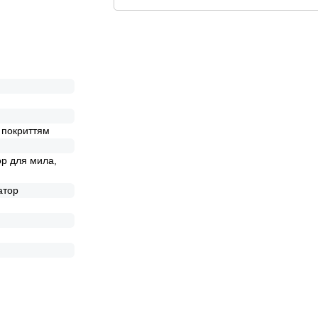
Ще додаткові способи оплати
 покриттям
ор для мила,
атор