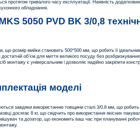
ься протягом тривалого часу експлуатації. Наявність додаткови
кухонного обладнання.
MKS 5050 PVD BK 3/0,8 технічн
, що розмір мийки становить 500*500 мм, що робить її ідеальни
 достатній об'єм для миття великого посуду без розбризкуванн
сіб монтажу є універсальним і дозволяє надійно закріпити конст
мплектація моделі
чуються завдяки використанню товщини сталі 3/0.8 мм, що робить
паковці досягає 8 кг, що свідчить про використання якісних паку
мішувач та дозатор, що економить ваш час при плануванні робоч
монтажу.